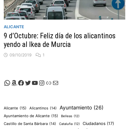
ALICANTE
9 d’Octubre: Feliz día de los alicantinos
yendo al Ikea de Murcia
09/10/2019
1
Canal de Whatsapp de Viscalacant
Comprar en Amazon
Facebook de Viscalacant
Twitter de Viscalacant
Canal de Youtube de Viscalacant
Instagram de Viscalacant
Viscalacant en Polkaverse
Correo electrónico
Ayuntamiento
(26)
Alicante
(15)
Alicantinos
(14)
Ayuntamiento de Alicante
(15)
Belleas
(12)
Ciudadanos
(17)
Castillo de Santa Bárbara
(14)
Cataluña
(12)