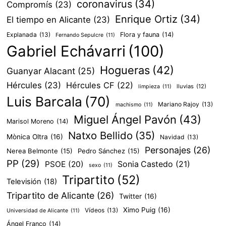
coronavirus
(34)
Compromís
(23)
Enrique Ortiz
(34)
El tiempo en Alicante
(23)
Explanada
(13)
Flora y fauna
(14)
Fernando Sepulcre
(11)
Gabriel Echávarri
(100)
Hogueras
(42)
Guanyar Alacant
(25)
Hércules
(23)
Hércules CF
(22)
lluvias
(12)
limpieza
(11)
Luis Barcala
(70)
Mariano Rajoy
(13)
machismo
(11)
Miguel Ángel Pavón
(43)
Marisol Moreno
(14)
Natxo Bellido
(35)
Mònica Oltra
(16)
Navidad
(13)
Personajes
(26)
Nerea Belmonte
(15)
Pedro Sánchez
(15)
PP
(29)
PSOE
(20)
Sonia Castedo
(21)
sexo
(11)
Tripartito
(52)
Televisión
(18)
Tripartito de Alicante
(26)
Twitter
(16)
Ximo Puig
(16)
Vídeos
(13)
Universidad de Alicante
(11)
Ángel Franco
(14)