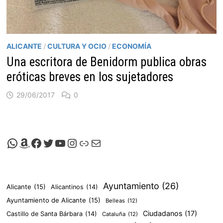
ALICANTE
/
CULTURA Y OCIO
/
ECONOMÍA
Una escritora de Benidorm publica obras
eróticas breves en los sujetadores
29/06/2017
0
Canal de Whatsapp de Viscalacant
Comprar en Amazon
Facebook de Viscalacant
Twitter de Viscalacant
Canal de Youtube de Viscalacant
Instagram de Viscalacant
Viscalacant en Polkaverse
Correo electrónico
Ayuntamiento
(26)
Alicante
(15)
Alicantinos
(14)
Ayuntamiento de Alicante
(15)
Belleas
(12)
Ciudadanos
(17)
Castillo de Santa Bárbara
(14)
Cataluña
(12)