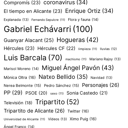
coronavirus
(34)
Compromís
(23)
Enrique Ortiz
(34)
El tiempo en Alicante
(23)
Explanada
(13)
Flora y fauna
(14)
Fernando Sepulcre
(11)
Gabriel Echávarri
(100)
Hogueras
(42)
Guanyar Alacant
(25)
Hércules
(23)
Hércules CF
(22)
lluvias
(12)
limpieza
(11)
Luis Barcala
(70)
Mariano Rajoy
(13)
machismo
(11)
Miguel Ángel Pavón
(43)
Marisol Moreno
(14)
Natxo Bellido
(35)
Mònica Oltra
(16)
Navidad
(13)
Personajes
(26)
Nerea Belmonte
(15)
Pedro Sánchez
(15)
PP
(29)
PSOE
(20)
Sonia Castedo
(21)
sexo
(11)
Tripartito
(52)
Televisión
(18)
Tripartito de Alicante
(26)
Twitter
(16)
Ximo Puig
(16)
Vídeos
(13)
Universidad de Alicante
(11)
Ángel Franco
(14)