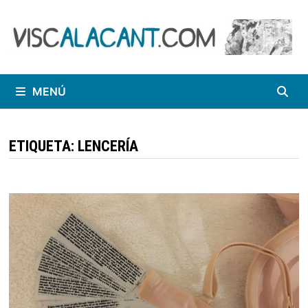
Saltar
al
contenido
MENÚ
ETIQUETA:
LENCERÍA