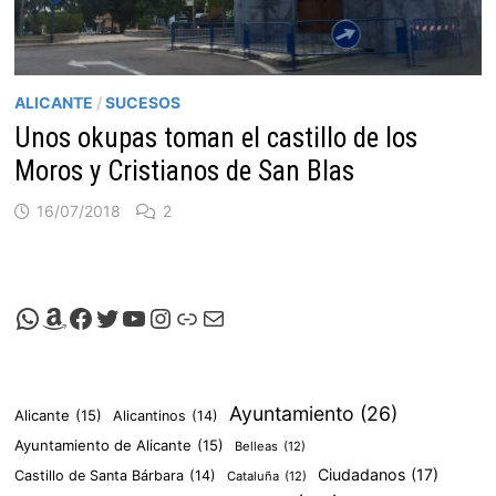
ALICANTE
/
SUCESOS
Unos okupas toman el castillo de los
Moros y Cristianos de San Blas
16/07/2018
2
Canal de Whatsapp de Viscalacant
Comprar en Amazon
Facebook de Viscalacant
Twitter de Viscalacant
Canal de Youtube de Viscalacant
Instagram de Viscalacant
Viscalacant en Polkaverse
Correo electrónico
Ayuntamiento
(26)
Alicante
(15)
Alicantinos
(14)
Ayuntamiento de Alicante
(15)
Belleas
(12)
Ciudadanos
(17)
Castillo de Santa Bárbara
(14)
Cataluña
(12)