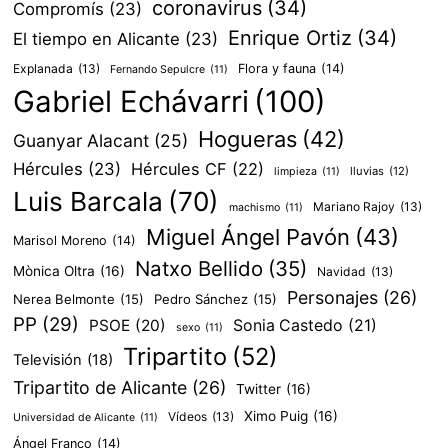
coronavirus
(34)
Compromís
(23)
Enrique Ortiz
(34)
El tiempo en Alicante
(23)
Explanada
(13)
Flora y fauna
(14)
Fernando Sepulcre
(11)
Gabriel Echávarri
(100)
Hogueras
(42)
Guanyar Alacant
(25)
Hércules
(23)
Hércules CF
(22)
lluvias
(12)
limpieza
(11)
Luis Barcala
(70)
Mariano Rajoy
(13)
machismo
(11)
Miguel Ángel Pavón
(43)
Marisol Moreno
(14)
Natxo Bellido
(35)
Mònica Oltra
(16)
Navidad
(13)
Personajes
(26)
Nerea Belmonte
(15)
Pedro Sánchez
(15)
PP
(29)
PSOE
(20)
Sonia Castedo
(21)
sexo
(11)
Tripartito
(52)
Televisión
(18)
Tripartito de Alicante
(26)
Twitter
(16)
Ximo Puig
(16)
Vídeos
(13)
Universidad de Alicante
(11)
Ángel Franco
(14)