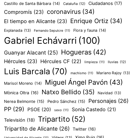
Ciudadanos
(17)
Castillo de Santa Bárbara
(14)
Cataluña
(12)
coronavirus
(34)
Compromís
(23)
Enrique Ortiz
(34)
El tiempo en Alicante
(23)
Explanada
(13)
Flora y fauna
(14)
Fernando Sepulcre
(11)
Gabriel Echávarri
(100)
Hogueras
(42)
Guanyar Alacant
(25)
Hércules
(23)
Hércules CF
(22)
lluvias
(12)
limpieza
(11)
Luis Barcala
(70)
Mariano Rajoy
(13)
machismo
(11)
Miguel Ángel Pavón
(43)
Marisol Moreno
(14)
Natxo Bellido
(35)
Mònica Oltra
(16)
Navidad
(13)
Personajes
(26)
Nerea Belmonte
(15)
Pedro Sánchez
(15)
PP
(29)
PSOE
(20)
Sonia Castedo
(21)
sexo
(11)
Tripartito
(52)
Televisión
(18)
Tripartito de Alicante
(26)
Twitter
(16)
Ximo Puig
(16)
Vídeos
(13)
Universidad de Alicante
(11)