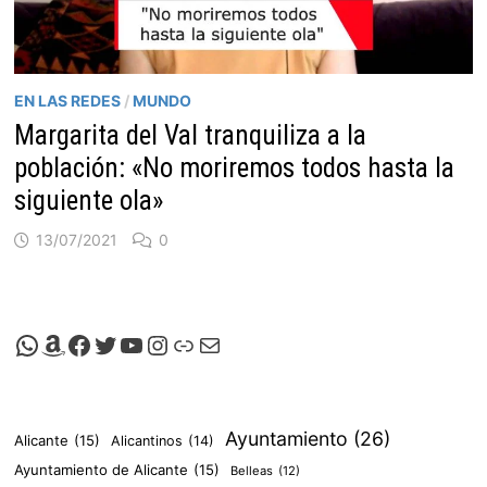
EN LAS REDES
/
MUNDO
Margarita del Val tranquiliza a la
población: «No moriremos todos hasta la
siguiente ola»
13/07/2021
0
Canal de Whatsapp de Viscalacant
Comprar en Amazon
Facebook de Viscalacant
Twitter de Viscalacant
Canal de Youtube de Viscalacant
Instagram de Viscalacant
Viscalacant en Polkaverse
Correo electrónico
Ayuntamiento
(26)
Alicante
(15)
Alicantinos
(14)
Ayuntamiento de Alicante
(15)
Belleas
(12)