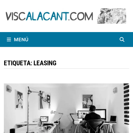
Saltar
al
contenido
MENÚ
ETIQUETA:
LEASING