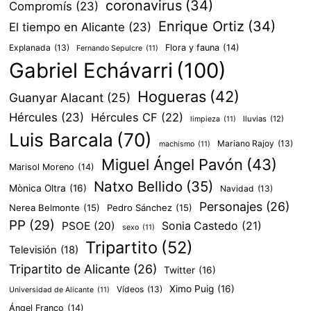
coronavirus
(34)
Compromís
(23)
Enrique Ortiz
(34)
El tiempo en Alicante
(23)
Explanada
(13)
Flora y fauna
(14)
Fernando Sepulcre
(11)
Gabriel Echávarri
(100)
Hogueras
(42)
Guanyar Alacant
(25)
Hércules
(23)
Hércules CF
(22)
lluvias
(12)
limpieza
(11)
Luis Barcala
(70)
Mariano Rajoy
(13)
machismo
(11)
Miguel Ángel Pavón
(43)
Marisol Moreno
(14)
Natxo Bellido
(35)
Mònica Oltra
(16)
Navidad
(13)
Personajes
(26)
Nerea Belmonte
(15)
Pedro Sánchez
(15)
PP
(29)
PSOE
(20)
Sonia Castedo
(21)
sexo
(11)
Tripartito
(52)
Televisión
(18)
Tripartito de Alicante
(26)
Twitter
(16)
Ximo Puig
(16)
Vídeos
(13)
Universidad de Alicante
(11)
Ángel Franco
(14)