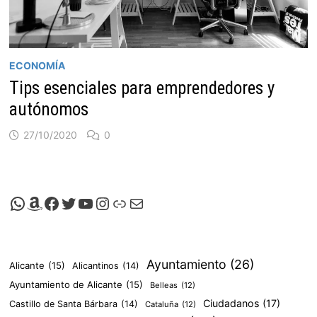
ECONOMÍA
Tips esenciales para emprendedores y
autónomos
27/10/2020
0
Canal de Whatsapp de Viscalacant
Comprar en Amazon
Facebook de Viscalacant
Twitter de Viscalacant
Canal de Youtube de Viscalacant
Instagram de Viscalacant
Viscalacant en Polkaverse
Correo electrónico
Ayuntamiento
(26)
Alicante
(15)
Alicantinos
(14)
Ayuntamiento de Alicante
(15)
Belleas
(12)
Ciudadanos
(17)
Castillo de Santa Bárbara
(14)
Cataluña
(12)