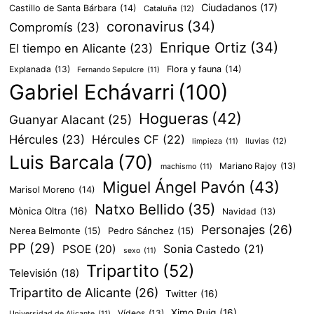
Ciudadanos
(17)
Castillo de Santa Bárbara
(14)
Cataluña
(12)
coronavirus
(34)
Compromís
(23)
Enrique Ortiz
(34)
El tiempo en Alicante
(23)
Explanada
(13)
Flora y fauna
(14)
Fernando Sepulcre
(11)
Gabriel Echávarri
(100)
Hogueras
(42)
Guanyar Alacant
(25)
Hércules
(23)
Hércules CF
(22)
lluvias
(12)
limpieza
(11)
Luis Barcala
(70)
Mariano Rajoy
(13)
machismo
(11)
Miguel Ángel Pavón
(43)
Marisol Moreno
(14)
Natxo Bellido
(35)
Mònica Oltra
(16)
Navidad
(13)
Personajes
(26)
Nerea Belmonte
(15)
Pedro Sánchez
(15)
PP
(29)
PSOE
(20)
Sonia Castedo
(21)
sexo
(11)
Tripartito
(52)
Televisión
(18)
Tripartito de Alicante
(26)
Twitter
(16)
Ximo Puig
(16)
Vídeos
(13)
Universidad de Alicante
(11)