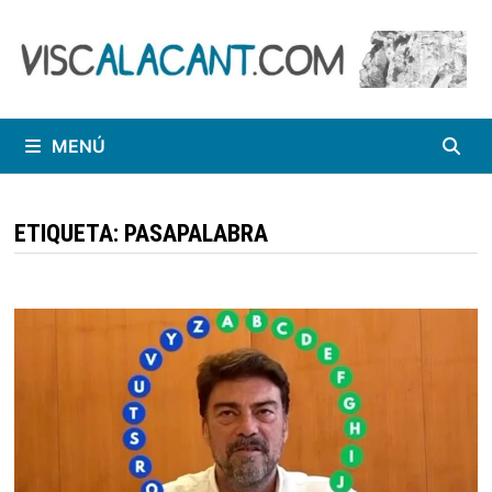
Saltar
al
contenido
MENÚ
ETIQUETA:
PASAPALABRA