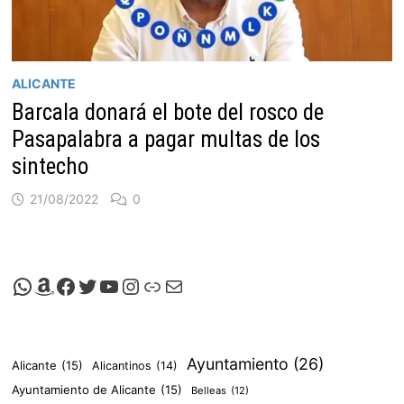
ALICANTE
Barcala donará el bote del rosco de
Pasapalabra a pagar multas de los
sintecho
21/08/2022
0
Canal de Whatsapp de Viscalacant
Comprar en Amazon
Facebook de Viscalacant
Twitter de Viscalacant
Canal de Youtube de Viscalacant
Instagram de Viscalacant
Viscalacant en Polkaverse
Correo electrónico
Ayuntamiento
(26)
Alicante
(15)
Alicantinos
(14)
Ayuntamiento de Alicante
(15)
Belleas
(12)