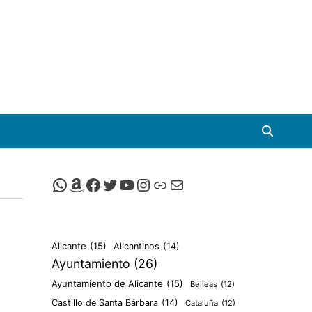
Canal de Whatsapp de Viscalacant
Comprar en Amazon
Facebook de Viscalacant
Twitter de Viscalacant
Canal de Youtube de Viscalacant
Instagram de Viscalacant
Viscalacant en Polkaverse
Correo electrónico
Alicante
(15)
Alicantinos
(14)
Ayuntamiento
(26)
Ayuntamiento de Alicante
(15)
Belleas
(12)
Castillo de Santa Bárbara
(14)
Cataluña
(12)