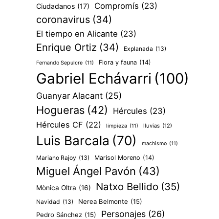
Compromís
(23)
Ciudadanos
(17)
coronavirus
(34)
El tiempo en Alicante
(23)
Enrique Ortiz
(34)
Explanada
(13)
Flora y fauna
(14)
Fernando Sepulcre
(11)
Gabriel Echávarri
(100)
Guanyar Alacant
(25)
Hogueras
(42)
Hércules
(23)
Hércules CF
(22)
lluvias
(12)
limpieza
(11)
Luis Barcala
(70)
machismo
(11)
Mariano Rajoy
(13)
Marisol Moreno
(14)
Miguel Ángel Pavón
(43)
Natxo Bellido
(35)
Mònica Oltra
(16)
Nerea Belmonte
(15)
Navidad
(13)
Personajes
(26)
Pedro Sánchez
(15)