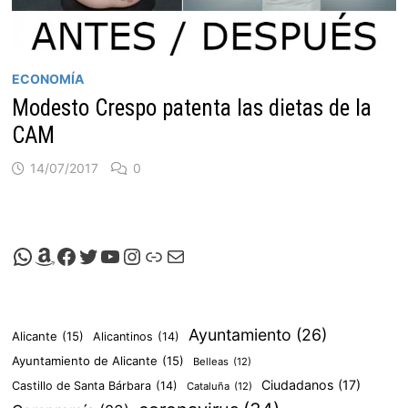
ECONOMÍA
Modesto Crespo patenta las dietas de la
CAM
14/07/2017
0
Canal de Whatsapp de Viscalacant
Comprar en Amazon
Facebook de Viscalacant
Twitter de Viscalacant
Canal de Youtube de Viscalacant
Instagram de Viscalacant
Viscalacant en Polkaverse
Correo electrónico
Ayuntamiento
(26)
Alicante
(15)
Alicantinos
(14)
Ayuntamiento de Alicante
(15)
Belleas
(12)
Ciudadanos
(17)
Castillo de Santa Bárbara
(14)
Cataluña
(12)