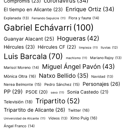
coronavirus
(34)
Compromís
(23)
Enrique Ortiz
(34)
El tiempo en Alicante
(23)
Explanada
(13)
Flora y fauna
(14)
Fernando Sepulcre
(11)
Gabriel Echávarri
(100)
Hogueras
(42)
Guanyar Alacant
(25)
Hércules
(23)
Hércules CF
(22)
lluvias
(12)
limpieza
(11)
Luis Barcala
(70)
Mariano Rajoy
(13)
machismo
(11)
Miguel Ángel Pavón
(43)
Marisol Moreno
(14)
Natxo Bellido
(35)
Mònica Oltra
(16)
Navidad
(13)
Personajes
(26)
Nerea Belmonte
(15)
Pedro Sánchez
(15)
PP
(29)
PSOE
(20)
Sonia Castedo
(21)
sexo
(11)
Tripartito
(52)
Televisión
(18)
Tripartito de Alicante
(26)
Twitter
(16)
Ximo Puig
(16)
Vídeos
(13)
Universidad de Alicante
(11)
Ángel Franco
(14)