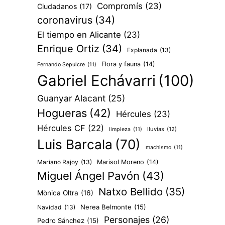
Compromís
(23)
Ciudadanos
(17)
coronavirus
(34)
El tiempo en Alicante
(23)
Enrique Ortiz
(34)
Explanada
(13)
Flora y fauna
(14)
Fernando Sepulcre
(11)
Gabriel Echávarri
(100)
Guanyar Alacant
(25)
Hogueras
(42)
Hércules
(23)
Hércules CF
(22)
lluvias
(12)
limpieza
(11)
Luis Barcala
(70)
machismo
(11)
Mariano Rajoy
(13)
Marisol Moreno
(14)
Miguel Ángel Pavón
(43)
Natxo Bellido
(35)
Mònica Oltra
(16)
Nerea Belmonte
(15)
Navidad
(13)
Personajes
(26)
Pedro Sánchez
(15)