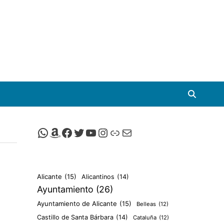
Canal de Whatsapp de Viscalacant
Comprar en Amazon
Facebook de Viscalacant
Twitter de Viscalacant
Canal de Youtube de Viscalacant
Instagram de Viscalacant
Viscalacant en Polkaverse
Correo electrónico
Alicante
(15)
Alicantinos
(14)
Ayuntamiento
(26)
Ayuntamiento de Alicante
(15)
Belleas
(12)
Castillo de Santa Bárbara
(14)
Cataluña
(12)