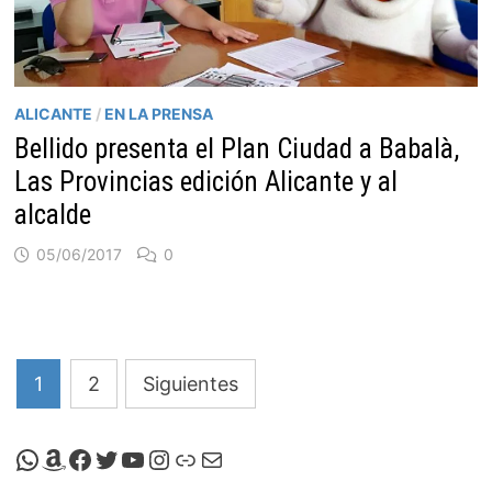
ALICANTE
/
EN LA PRENSA
Bellido presenta el Plan Ciudad a Babalà,
Las Provincias edición Alicante y al
alcalde
05/06/2017
0
Paginación
1
2
Siguientes
de
entradas
Canal de Whatsapp de Viscalacant
Comprar en Amazon
Facebook de Viscalacant
Twitter de Viscalacant
Canal de Youtube de Viscalacant
Instagram de Viscalacant
Viscalacant en Polkaverse
Correo electrónico