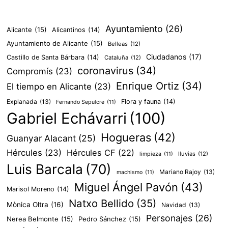
Ayuntamiento
(26)
Alicante
(15)
Alicantinos
(14)
Ayuntamiento de Alicante
(15)
Belleas
(12)
Ciudadanos
(17)
Castillo de Santa Bárbara
(14)
Cataluña
(12)
coronavirus
(34)
Compromís
(23)
Enrique Ortiz
(34)
El tiempo en Alicante
(23)
Explanada
(13)
Flora y fauna
(14)
Fernando Sepulcre
(11)
Gabriel Echávarri
(100)
Hogueras
(42)
Guanyar Alacant
(25)
Hércules
(23)
Hércules CF
(22)
lluvias
(12)
limpieza
(11)
Luis Barcala
(70)
Mariano Rajoy
(13)
machismo
(11)
Miguel Ángel Pavón
(43)
Marisol Moreno
(14)
Natxo Bellido
(35)
Mònica Oltra
(16)
Navidad
(13)
Personajes
(26)
Nerea Belmonte
(15)
Pedro Sánchez
(15)