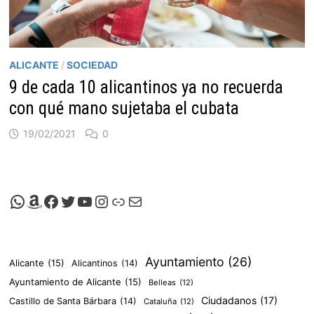
ALICANTE
/
SOCIEDAD
9 de cada 10 alicantinos ya no recuerda
con qué mano sujetaba el cubata
19/02/2021
0
Canal de Whatsapp de Viscalacant
Comprar en Amazon
Facebook de Viscalacant
Twitter de Viscalacant
Canal de Youtube de Viscalacant
Instagram de Viscalacant
Viscalacant en Polkaverse
Correo electrónico
Ayuntamiento
(26)
Alicante
(15)
Alicantinos
(14)
Ayuntamiento de Alicante
(15)
Belleas
(12)
Ciudadanos
(17)
Castillo de Santa Bárbara
(14)
Cataluña
(12)