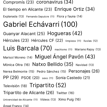
coronavirus
(34)
Compromís
(23)
Enrique Ortiz
(34)
El tiempo en Alicante
(23)
Explanada
(13)
Flora y fauna
(14)
Fernando Sepulcre
(11)
Gabriel Echávarri
(100)
Hogueras
(42)
Guanyar Alacant
(25)
Hércules
(23)
Hércules CF
(22)
lluvias
(12)
limpieza
(11)
Luis Barcala
(70)
Mariano Rajoy
(13)
machismo
(11)
Miguel Ángel Pavón
(43)
Marisol Moreno
(14)
Natxo Bellido
(35)
Mònica Oltra
(16)
Navidad
(13)
Personajes
(26)
Nerea Belmonte
(15)
Pedro Sánchez
(15)
PP
(29)
PSOE
(20)
Sonia Castedo
(21)
sexo
(11)
Tripartito
(52)
Televisión
(18)
Tripartito de Alicante
(26)
Twitter
(16)
Ximo Puig
(16)
Vídeos
(13)
Universidad de Alicante
(11)
Ángel Franco
(14)