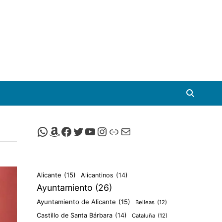
Canal de Whatsapp de Viscalacant
Comprar en Amazon
Facebook de Viscalacant
Twitter de Viscalacant
Canal de Youtube de Viscalacant
Instagram de Viscalacant
Viscalacant en Polkaverse
Correo electrónico
Alicante
(15)
Alicantinos
(14)
Ayuntamiento
(26)
Ayuntamiento de Alicante
(15)
Belleas
(12)
Castillo de Santa Bárbara
(14)
Cataluña
(12)