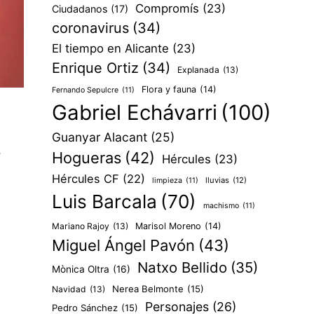
Compromís
(23)
Ciudadanos
(17)
coronavirus
(34)
El tiempo en Alicante
(23)
Enrique Ortiz
(34)
Explanada
(13)
Flora y fauna
(14)
Fernando Sepulcre
(11)
Gabriel Echávarri
(100)
Guanyar Alacant
(25)
a
Hogueras
(42)
Hércules
(23)
Hércules CF
(22)
lluvias
(12)
limpieza
(11)
Luis Barcala
(70)
machismo
(11)
Mariano Rajoy
(13)
Marisol Moreno
(14)
Miguel Ángel Pavón
(43)
Natxo Bellido
(35)
Mònica Oltra
(16)
Nerea Belmonte
(15)
Navidad
(13)
Personajes
(26)
Pedro Sánchez
(15)