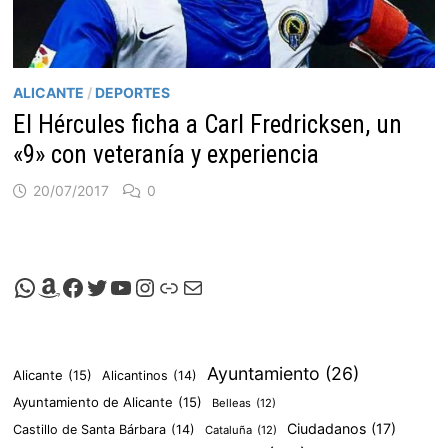
ALICANTE
/
DEPORTES
El Hércules ficha a Carl Fredricksen, un
«9» con veteranía y experiencia
20/07/2017
0
Canal de Whatsapp de Viscalacant
Comprar en Amazon
Facebook de Viscalacant
Twitter de Viscalacant
Canal de Youtube de Viscalacant
Instagram de Viscalacant
Viscalacant en Polkaverse
Correo electrónico
Ayuntamiento
(26)
Alicante
(15)
Alicantinos
(14)
Ayuntamiento de Alicante
(15)
Belleas
(12)
Ciudadanos
(17)
Castillo de Santa Bárbara
(14)
Cataluña
(12)