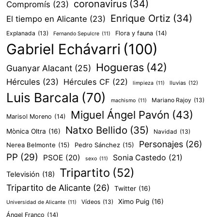
coronavirus
(34)
Compromís
(23)
Enrique Ortiz
(34)
El tiempo en Alicante
(23)
Explanada
(13)
Flora y fauna
(14)
Fernando Sepulcre
(11)
Gabriel Echávarri
(100)
Hogueras
(42)
Guanyar Alacant
(25)
Hércules
(23)
Hércules CF
(22)
lluvias
(12)
limpieza
(11)
Luis Barcala
(70)
Mariano Rajoy
(13)
machismo
(11)
Miguel Ángel Pavón
(43)
Marisol Moreno
(14)
Natxo Bellido
(35)
Mònica Oltra
(16)
Navidad
(13)
Personajes
(26)
Nerea Belmonte
(15)
Pedro Sánchez
(15)
PP
(29)
PSOE
(20)
Sonia Castedo
(21)
sexo
(11)
Tripartito
(52)
Televisión
(18)
Tripartito de Alicante
(26)
Twitter
(16)
Ximo Puig
(16)
Vídeos
(13)
Universidad de Alicante
(11)
Ángel Franco
(14)