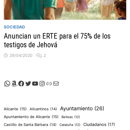
SOCIEDAD
Anuncian un ERTE para el 75% de los
testigos de Jehová
29/04/2020
2
Canal de Whatsapp de Viscalacant
Comprar en Amazon
Facebook de Viscalacant
Twitter de Viscalacant
Canal de Youtube de Viscalacant
Instagram de Viscalacant
Viscalacant en Polkaverse
Correo electrónico
Ayuntamiento
(26)
Alicante
(15)
Alicantinos
(14)
Ayuntamiento de Alicante
(15)
Belleas
(12)
Ciudadanos
(17)
Castillo de Santa Bárbara
(14)
Cataluña
(12)