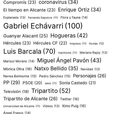
coronavirus
(34)
Compromís
(23)
Enrique Ortiz
(34)
El tiempo en Alicante
(23)
Explanada
(13)
Flora y fauna
(14)
Fernando Sepulcre
(11)
Gabriel Echávarri
(100)
Hogueras
(42)
Guanyar Alacant
(25)
Hércules
(23)
Hércules CF
(22)
lluvias
(12)
limpieza
(11)
Luis Barcala
(70)
Mariano Rajoy
(13)
machismo
(11)
Miguel Ángel Pavón
(43)
Marisol Moreno
(14)
Natxo Bellido
(35)
Mònica Oltra
(16)
Navidad
(13)
Personajes
(26)
Nerea Belmonte
(15)
Pedro Sánchez
(15)
PP
(29)
PSOE
(20)
Sonia Castedo
(21)
sexo
(11)
Tripartito
(52)
Televisión
(18)
Tripartito de Alicante
(26)
Twitter
(16)
Ximo Puig
(16)
Vídeos
(13)
Universidad de Alicante
(11)
Ángel Franco
(14)