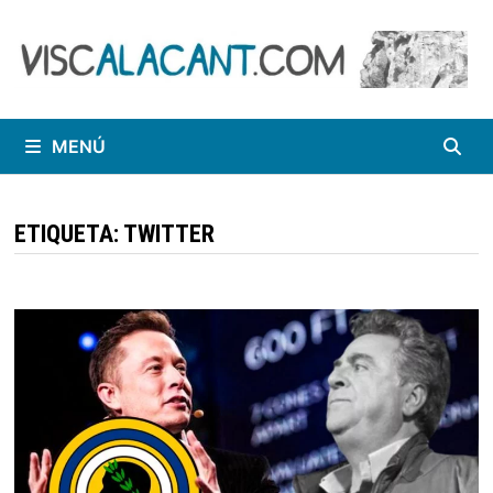
Saltar
al
contenido
MENÚ
ETIQUETA:
TWITTER