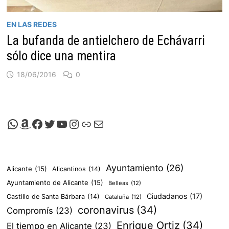
EN LAS REDES
La bufanda de antielchero de Echávarri
sólo dice una mentira
18/06/2016
0
Canal de Whatsapp de Viscalacant
Comprar en Amazon
Facebook de Viscalacant
Twitter de Viscalacant
Canal de Youtube de Viscalacant
Instagram de Viscalacant
Viscalacant en Polkaverse
Correo electrónico
Ayuntamiento
(26)
Alicante
(15)
Alicantinos
(14)
Ayuntamiento de Alicante
(15)
Belleas
(12)
Ciudadanos
(17)
Castillo de Santa Bárbara
(14)
Cataluña
(12)
coronavirus
(34)
Compromís
(23)
Enrique Ortiz
(34)
El tiempo en Alicante
(23)