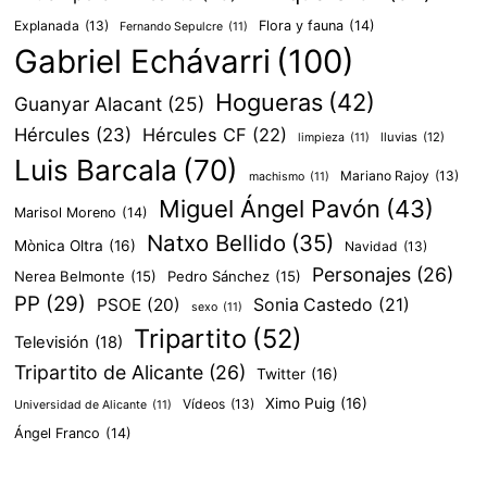
Explanada
(13)
Flora y fauna
(14)
Fernando Sepulcre
(11)
Gabriel Echávarri
(100)
Hogueras
(42)
Guanyar Alacant
(25)
Hércules
(23)
Hércules CF
(22)
lluvias
(12)
limpieza
(11)
Luis Barcala
(70)
Mariano Rajoy
(13)
machismo
(11)
Miguel Ángel Pavón
(43)
Marisol Moreno
(14)
Natxo Bellido
(35)
Mònica Oltra
(16)
Navidad
(13)
Personajes
(26)
Nerea Belmonte
(15)
Pedro Sánchez
(15)
PP
(29)
PSOE
(20)
Sonia Castedo
(21)
sexo
(11)
Tripartito
(52)
Televisión
(18)
Tripartito de Alicante
(26)
Twitter
(16)
Ximo Puig
(16)
Vídeos
(13)
Universidad de Alicante
(11)
Ángel Franco
(14)