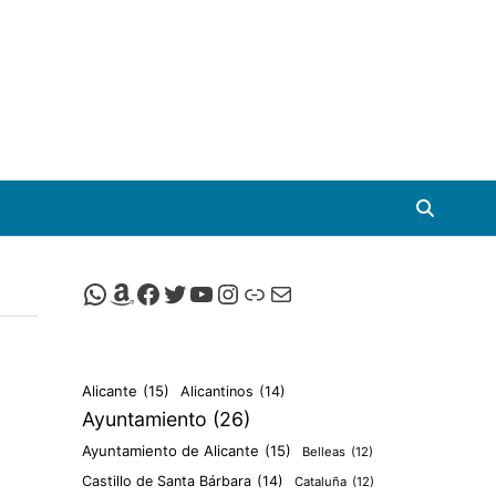
Canal de Whatsapp de Viscalacant
Comprar en Amazon
Facebook de Viscalacant
Twitter de Viscalacant
Canal de Youtube de Viscalacant
Instagram de Viscalacant
Viscalacant en Polkaverse
Correo electrónico
Alicante
(15)
Alicantinos
(14)
Ayuntamiento
(26)
Ayuntamiento de Alicante
(15)
Belleas
(12)
Castillo de Santa Bárbara
(14)
Cataluña
(12)