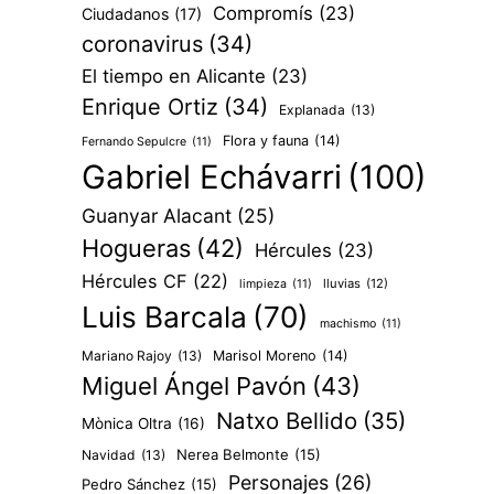
Compromís
(23)
Ciudadanos
(17)
coronavirus
(34)
El tiempo en Alicante
(23)
Enrique Ortiz
(34)
Explanada
(13)
Flora y fauna
(14)
Fernando Sepulcre
(11)
Gabriel Echávarri
(100)
Guanyar Alacant
(25)
Hogueras
(42)
Hércules
(23)
Hércules CF
(22)
lluvias
(12)
limpieza
(11)
Luis Barcala
(70)
machismo
(11)
Mariano Rajoy
(13)
Marisol Moreno
(14)
Miguel Ángel Pavón
(43)
Natxo Bellido
(35)
Mònica Oltra
(16)
Nerea Belmonte
(15)
Navidad
(13)
Personajes
(26)
Pedro Sánchez
(15)