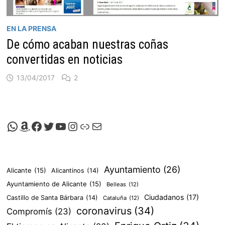
EN LA PRENSA
De cómo acaban nuestras coñas
convertidas en noticias
13/04/2017
2
Canal de Whatsapp de Viscalacant
Comprar en Amazon
Facebook de Viscalacant
Twitter de Viscalacant
Canal de Youtube de Viscalacant
Instagram de Viscalacant
Viscalacant en Polkaverse
Correo electrónico
Ayuntamiento
(26)
Alicante
(15)
Alicantinos
(14)
Ayuntamiento de Alicante
(15)
Belleas
(12)
Ciudadanos
(17)
Castillo de Santa Bárbara
(14)
Cataluña
(12)
coronavirus
(34)
Compromís
(23)