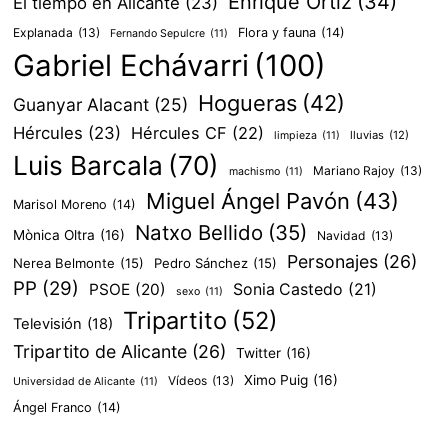
Enrique Ortiz
(34)
El tiempo en Alicante
(23)
Explanada
(13)
Flora y fauna
(14)
Fernando Sepulcre
(11)
Gabriel Echávarri
(100)
Hogueras
(42)
Guanyar Alacant
(25)
Hércules
(23)
Hércules CF
(22)
lluvias
(12)
limpieza
(11)
Luis Barcala
(70)
Mariano Rajoy
(13)
machismo
(11)
Miguel Ángel Pavón
(43)
Marisol Moreno
(14)
Natxo Bellido
(35)
Mònica Oltra
(16)
Navidad
(13)
Personajes
(26)
Nerea Belmonte
(15)
Pedro Sánchez
(15)
PP
(29)
PSOE
(20)
Sonia Castedo
(21)
sexo
(11)
Tripartito
(52)
Televisión
(18)
Tripartito de Alicante
(26)
Twitter
(16)
Ximo Puig
(16)
Vídeos
(13)
Universidad de Alicante
(11)
Ángel Franco
(14)