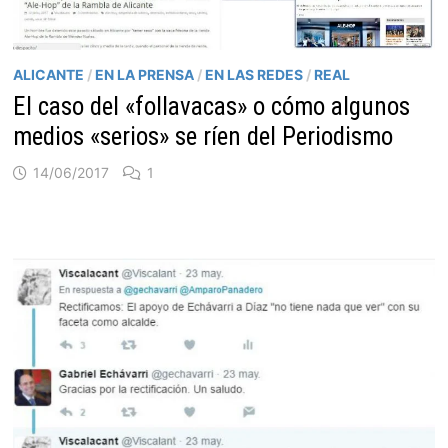
ALICANTE
/
EN LA PRENSA
/
EN LAS REDES
/
REAL
El caso del «follavacas» o cómo algunos
medios «serios» se ríen del Periodismo
14/06/2017
1