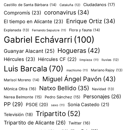
Ciudadanos
(17)
Castillo de Santa Bárbara
(14)
Cataluña
(12)
coronavirus
(34)
Compromís
(23)
Enrique Ortiz
(34)
El tiempo en Alicante
(23)
Explanada
(13)
Flora y fauna
(14)
Fernando Sepulcre
(11)
Gabriel Echávarri
(100)
Hogueras
(42)
Guanyar Alacant
(25)
Hércules
(23)
Hércules CF
(22)
lluvias
(12)
limpieza
(11)
Luis Barcala
(70)
Mariano Rajoy
(13)
machismo
(11)
Miguel Ángel Pavón
(43)
Marisol Moreno
(14)
Natxo Bellido
(35)
Mònica Oltra
(16)
Navidad
(13)
Personajes
(26)
Nerea Belmonte
(15)
Pedro Sánchez
(15)
PP
(29)
PSOE
(20)
Sonia Castedo
(21)
sexo
(11)
Tripartito
(52)
Televisión
(18)
Tripartito de Alicante
(26)
Twitter
(16)