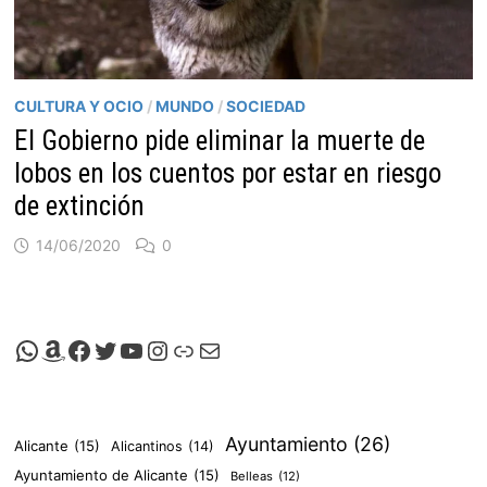
CULTURA Y OCIO
/
MUNDO
/
SOCIEDAD
El Gobierno pide eliminar la muerte de
lobos en los cuentos por estar en riesgo
de extinción
14/06/2020
0
Canal de Whatsapp de Viscalacant
Comprar en Amazon
Facebook de Viscalacant
Twitter de Viscalacant
Canal de Youtube de Viscalacant
Instagram de Viscalacant
Viscalacant en Polkaverse
Correo electrónico
Ayuntamiento
(26)
Alicante
(15)
Alicantinos
(14)
Ayuntamiento de Alicante
(15)
Belleas
(12)