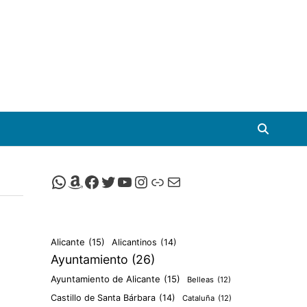
Canal de Whatsapp de Viscalacant
Comprar en Amazon
Facebook de Viscalacant
Twitter de Viscalacant
Canal de Youtube de Viscalacant
Instagram de Viscalacant
Viscalacant en Polkaverse
Correo electrónico
Alicante
(15)
Alicantinos
(14)
Ayuntamiento
(26)
Ayuntamiento de Alicante
(15)
Belleas
(12)
Castillo de Santa Bárbara
(14)
Cataluña
(12)