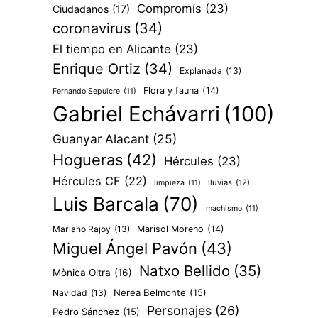
Compromís
(23)
Ciudadanos
(17)
coronavirus
(34)
El tiempo en Alicante
(23)
Enrique Ortiz
(34)
Explanada
(13)
Flora y fauna
(14)
Fernando Sepulcre
(11)
Gabriel Echávarri
(100)
Guanyar Alacant
(25)
Hogueras
(42)
Hércules
(23)
Hércules CF
(22)
lluvias
(12)
limpieza
(11)
Luis Barcala
(70)
machismo
(11)
Mariano Rajoy
(13)
Marisol Moreno
(14)
Miguel Ángel Pavón
(43)
Natxo Bellido
(35)
Mònica Oltra
(16)
Nerea Belmonte
(15)
Navidad
(13)
Personajes
(26)
Pedro Sánchez
(15)