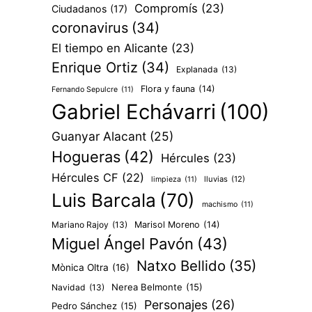
Compromís
(23)
Ciudadanos
(17)
coronavirus
(34)
El tiempo en Alicante
(23)
Enrique Ortiz
(34)
Explanada
(13)
Flora y fauna
(14)
Fernando Sepulcre
(11)
Gabriel Echávarri
(100)
Guanyar Alacant
(25)
Hogueras
(42)
Hércules
(23)
Hércules CF
(22)
lluvias
(12)
limpieza
(11)
Luis Barcala
(70)
machismo
(11)
Mariano Rajoy
(13)
Marisol Moreno
(14)
Miguel Ángel Pavón
(43)
Natxo Bellido
(35)
Mònica Oltra
(16)
Nerea Belmonte
(15)
Navidad
(13)
Personajes
(26)
Pedro Sánchez
(15)