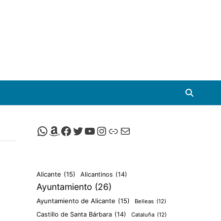
Canal de Whatsapp de Viscalacant
Comprar en Amazon
Facebook de Viscalacant
Twitter de Viscalacant
Canal de Youtube de Viscalacant
Instagram de Viscalacant
Viscalacant en Polkaverse
Correo electrónico
Alicante
(15)
Alicantinos
(14)
Ayuntamiento
(26)
Ayuntamiento de Alicante
(15)
Belleas
(12)
Castillo de Santa Bárbara
(14)
Cataluña
(12)