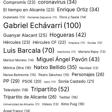
coronavirus
(34)
Compromís
(23)
Enrique Ortiz
(34)
El tiempo en Alicante
(23)
Explanada
(13)
Flora y fauna
(14)
Fernando Sepulcre
(11)
Gabriel Echávarri
(100)
Hogueras
(42)
Guanyar Alacant
(25)
Hércules
(23)
Hércules CF
(22)
lluvias
(12)
limpieza
(11)
Luis Barcala
(70)
Mariano Rajoy
(13)
machismo
(11)
Miguel Ángel Pavón
(43)
Marisol Moreno
(14)
Natxo Bellido
(35)
Mònica Oltra
(16)
Navidad
(13)
Personajes
(26)
Nerea Belmonte
(15)
Pedro Sánchez
(15)
PP
(29)
PSOE
(20)
Sonia Castedo
(21)
sexo
(11)
Tripartito
(52)
Televisión
(18)
Tripartito de Alicante
(26)
Twitter
(16)
Ximo Puig
(16)
Vídeos
(13)
Universidad de Alicante
(11)
Ángel Franco
(14)