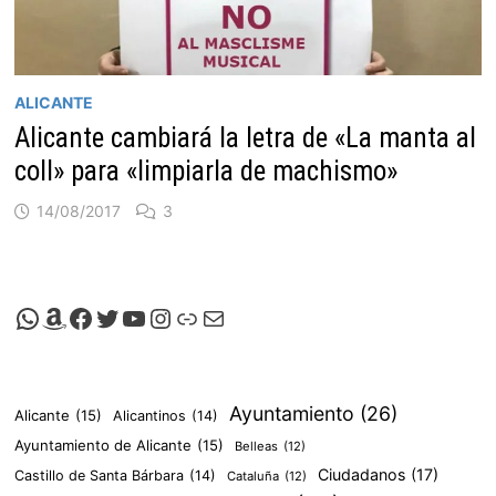
ALICANTE
Alicante cambiará la letra de «La manta al
coll» para «limpiarla de machismo»
14/08/2017
3
Canal de Whatsapp de Viscalacant
Comprar en Amazon
Facebook de Viscalacant
Twitter de Viscalacant
Canal de Youtube de Viscalacant
Instagram de Viscalacant
Viscalacant en Polkaverse
Correo electrónico
Ayuntamiento
(26)
Alicante
(15)
Alicantinos
(14)
Ayuntamiento de Alicante
(15)
Belleas
(12)
Ciudadanos
(17)
Castillo de Santa Bárbara
(14)
Cataluña
(12)