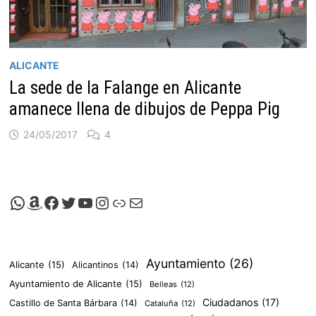
ALICANTE
La sede de la Falange en Alicante
amanece llena de dibujos de Peppa Pig
24/05/2017
4
Canal de Whatsapp de Viscalacant
Comprar en Amazon
Facebook de Viscalacant
Twitter de Viscalacant
Canal de Youtube de Viscalacant
Instagram de Viscalacant
Viscalacant en Polkaverse
Correo electrónico
Ayuntamiento
(26)
Alicante
(15)
Alicantinos
(14)
Ayuntamiento de Alicante
(15)
Belleas
(12)
Ciudadanos
(17)
Castillo de Santa Bárbara
(14)
Cataluña
(12)