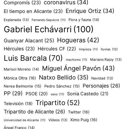
coronavirus
(34)
Compromís
(23)
Enrique Ortiz
(34)
El tiempo en Alicante
(23)
Explanada
(13)
Flora y fauna
(14)
Fernando Sepulcre
(11)
Gabriel Echávarri
(100)
Hogueras
(42)
Guanyar Alacant
(25)
Hércules
(23)
Hércules CF
(22)
lluvias
(12)
limpieza
(11)
Luis Barcala
(70)
Mariano Rajoy
(13)
machismo
(11)
Miguel Ángel Pavón
(43)
Marisol Moreno
(14)
Natxo Bellido
(35)
Mònica Oltra
(16)
Navidad
(13)
Personajes
(26)
Nerea Belmonte
(15)
Pedro Sánchez
(15)
PP
(29)
PSOE
(20)
Sonia Castedo
(21)
sexo
(11)
Tripartito
(52)
Televisión
(18)
Tripartito de Alicante
(26)
Twitter
(16)
Ximo Puig
(16)
Vídeos
(13)
Universidad de Alicante
(11)
Ángel Franco
(14)