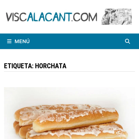
Saltar
al
contenido
MENÚ
ETIQUETA:
HORCHATA