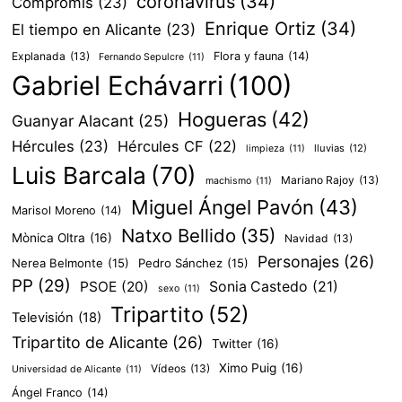
coronavirus
(34)
Compromís
(23)
Enrique Ortiz
(34)
El tiempo en Alicante
(23)
Explanada
(13)
Flora y fauna
(14)
Fernando Sepulcre
(11)
Gabriel Echávarri
(100)
Hogueras
(42)
Guanyar Alacant
(25)
Hércules
(23)
Hércules CF
(22)
lluvias
(12)
limpieza
(11)
Luis Barcala
(70)
Mariano Rajoy
(13)
machismo
(11)
Miguel Ángel Pavón
(43)
Marisol Moreno
(14)
Natxo Bellido
(35)
Mònica Oltra
(16)
Navidad
(13)
Personajes
(26)
Nerea Belmonte
(15)
Pedro Sánchez
(15)
PP
(29)
PSOE
(20)
Sonia Castedo
(21)
sexo
(11)
Tripartito
(52)
Televisión
(18)
Tripartito de Alicante
(26)
Twitter
(16)
Ximo Puig
(16)
Vídeos
(13)
Universidad de Alicante
(11)
Ángel Franco
(14)