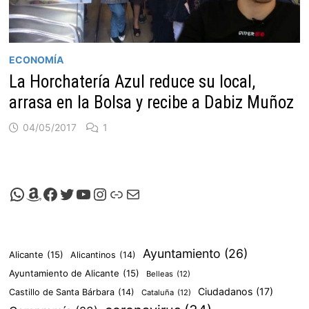
ECONOMÍA
La Horchatería Azul reduce su local,
arrasa en la Bolsa y recibe a Dabiz Muñoz
04/05/2017
1
Canal de Whatsapp de Viscalacant
Comprar en Amazon
Facebook de Viscalacant
Twitter de Viscalacant
Canal de Youtube de Viscalacant
Instagram de Viscalacant
Viscalacant en Polkaverse
Correo electrónico
Ayuntamiento
(26)
Alicante
(15)
Alicantinos
(14)
Ayuntamiento de Alicante
(15)
Belleas
(12)
Ciudadanos
(17)
Castillo de Santa Bárbara
(14)
Cataluña
(12)