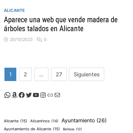
ALICANTE
Aparece una web que vende madera de
árboles talados en Alicante
20/10/2023
0
Paginación
1
2
…
27
Siguientes
de
entradas
Canal de Whatsapp de Viscalacant
Comprar en Amazon
Facebook de Viscalacant
Twitter de Viscalacant
Canal de Youtube de Viscalacant
Instagram de Viscalacant
Viscalacant en Polkaverse
Correo electrónico
Ayuntamiento
(26)
Alicante
(15)
Alicantinos
(14)
Ayuntamiento de Alicante
(15)
Belleas
(12)