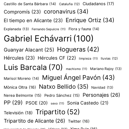
Ciudadanos
(17)
Castillo de Santa Bárbara
(14)
Cataluña
(12)
coronavirus
(34)
Compromís
(23)
Enrique Ortiz
(34)
El tiempo en Alicante
(23)
Explanada
(13)
Flora y fauna
(14)
Fernando Sepulcre
(11)
Gabriel Echávarri
(100)
Hogueras
(42)
Guanyar Alacant
(25)
Hércules
(23)
Hércules CF
(22)
lluvias
(12)
limpieza
(11)
Luis Barcala
(70)
Mariano Rajoy
(13)
machismo
(11)
Miguel Ángel Pavón
(43)
Marisol Moreno
(14)
Natxo Bellido
(35)
Mònica Oltra
(16)
Navidad
(13)
Personajes
(26)
Nerea Belmonte
(15)
Pedro Sánchez
(15)
PP
(29)
PSOE
(20)
Sonia Castedo
(21)
sexo
(11)
Tripartito
(52)
Televisión
(18)
Tripartito de Alicante
(26)
Twitter
(16)
Ximo Puig
(16)