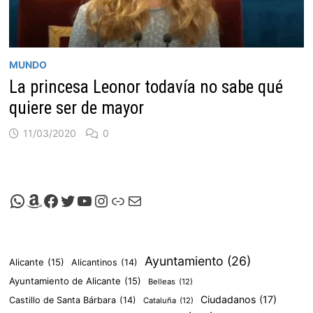
MUNDO
La princesa Leonor todavía no sabe qué
quiere ser de mayor
11/03/2020
0
Canal de Whatsapp de Viscalacant
Comprar en Amazon
Facebook de Viscalacant
Twitter de Viscalacant
Canal de Youtube de Viscalacant
Instagram de Viscalacant
Viscalacant en Polkaverse
Correo electrónico
Ayuntamiento
(26)
Alicante
(15)
Alicantinos
(14)
Ayuntamiento de Alicante
(15)
Belleas
(12)
Ciudadanos
(17)
Castillo de Santa Bárbara
(14)
Cataluña
(12)