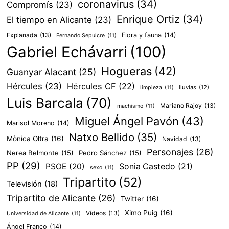
coronavirus
(34)
Compromís
(23)
Enrique Ortiz
(34)
El tiempo en Alicante
(23)
Explanada
(13)
Flora y fauna
(14)
Fernando Sepulcre
(11)
Gabriel Echávarri
(100)
Hogueras
(42)
Guanyar Alacant
(25)
Hércules
(23)
Hércules CF
(22)
lluvias
(12)
limpieza
(11)
Luis Barcala
(70)
Mariano Rajoy
(13)
machismo
(11)
Miguel Ángel Pavón
(43)
Marisol Moreno
(14)
Natxo Bellido
(35)
Mònica Oltra
(16)
Navidad
(13)
Personajes
(26)
Nerea Belmonte
(15)
Pedro Sánchez
(15)
PP
(29)
PSOE
(20)
Sonia Castedo
(21)
sexo
(11)
Tripartito
(52)
Televisión
(18)
Tripartito de Alicante
(26)
Twitter
(16)
Ximo Puig
(16)
Vídeos
(13)
Universidad de Alicante
(11)
Ángel Franco
(14)