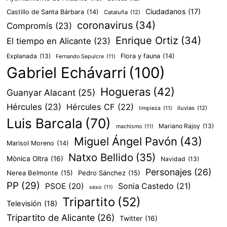
Ciudadanos
(17)
Castillo de Santa Bárbara
(14)
Cataluña
(12)
coronavirus
(34)
Compromís
(23)
Enrique Ortiz
(34)
El tiempo en Alicante
(23)
Explanada
(13)
Flora y fauna
(14)
Fernando Sepulcre
(11)
Gabriel Echávarri
(100)
Hogueras
(42)
Guanyar Alacant
(25)
Hércules
(23)
Hércules CF
(22)
lluvias
(12)
limpieza
(11)
Luis Barcala
(70)
Mariano Rajoy
(13)
machismo
(11)
Miguel Ángel Pavón
(43)
Marisol Moreno
(14)
Natxo Bellido
(35)
Mònica Oltra
(16)
Navidad
(13)
Personajes
(26)
Nerea Belmonte
(15)
Pedro Sánchez
(15)
PP
(29)
PSOE
(20)
Sonia Castedo
(21)
sexo
(11)
Tripartito
(52)
Televisión
(18)
Tripartito de Alicante
(26)
Twitter
(16)