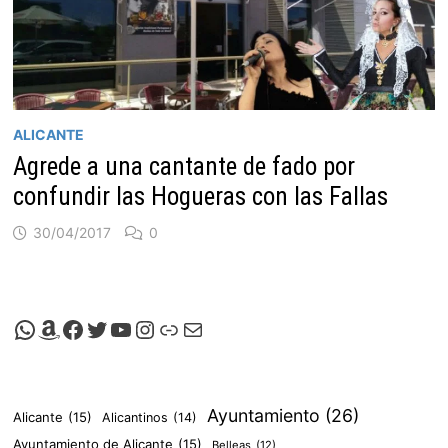
ALICANTE
Agrede a una cantante de fado por
confundir las Hogueras con las Fallas
30/04/2017
0
Canal de Whatsapp de Viscalacant
Comprar en Amazon
Facebook de Viscalacant
Twitter de Viscalacant
Canal de Youtube de Viscalacant
Instagram de Viscalacant
Viscalacant en Polkaverse
Correo electrónico
Ayuntamiento
(26)
Alicante
(15)
Alicantinos
(14)
Ayuntamiento de Alicante
(15)
Belleas
(12)