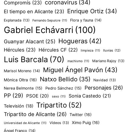
coronavirus
(34)
Compromís
(23)
Enrique Ortiz
(34)
El tiempo en Alicante
(23)
Explanada
(13)
Flora y fauna
(14)
Fernando Sepulcre
(11)
Gabriel Echávarri
(100)
Hogueras
(42)
Guanyar Alacant
(25)
Hércules
(23)
Hércules CF
(22)
lluvias
(12)
limpieza
(11)
Luis Barcala
(70)
Mariano Rajoy
(13)
machismo
(11)
Miguel Ángel Pavón
(43)
Marisol Moreno
(14)
Natxo Bellido
(35)
Mònica Oltra
(16)
Navidad
(13)
Personajes
(26)
Nerea Belmonte
(15)
Pedro Sánchez
(15)
PP
(29)
PSOE
(20)
Sonia Castedo
(21)
sexo
(11)
Tripartito
(52)
Televisión
(18)
Tripartito de Alicante
(26)
Twitter
(16)
Ximo Puig
(16)
Vídeos
(13)
Universidad de Alicante
(11)
Ángel Franco
(14)