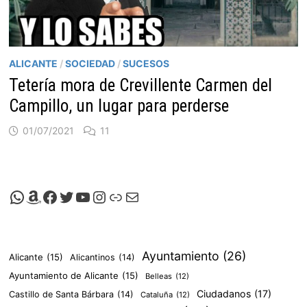
ALICANTE
/
SOCIEDAD
/
SUCESOS
Tetería mora de Crevillente Carmen del
Campillo, un lugar para perderse
01/07/2021
11
Canal de Whatsapp de Viscalacant
Comprar en Amazon
Facebook de Viscalacant
Twitter de Viscalacant
Canal de Youtube de Viscalacant
Instagram de Viscalacant
Viscalacant en Polkaverse
Correo electrónico
Ayuntamiento
(26)
Alicante
(15)
Alicantinos
(14)
Ayuntamiento de Alicante
(15)
Belleas
(12)
Ciudadanos
(17)
Castillo de Santa Bárbara
(14)
Cataluña
(12)