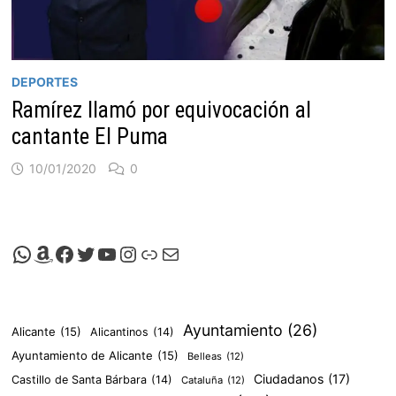
DEPORTES
Ramírez llamó por equivocación al
cantante El Puma
10/01/2020
0
Canal de Whatsapp de Viscalacant
Comprar en Amazon
Facebook de Viscalacant
Twitter de Viscalacant
Canal de Youtube de Viscalacant
Instagram de Viscalacant
Viscalacant en Polkaverse
Correo electrónico
Ayuntamiento
(26)
Alicante
(15)
Alicantinos
(14)
Ayuntamiento de Alicante
(15)
Belleas
(12)
Ciudadanos
(17)
Castillo de Santa Bárbara
(14)
Cataluña
(12)