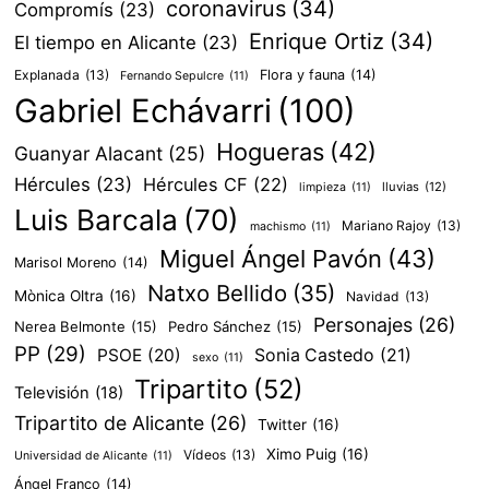
coronavirus
(34)
Compromís
(23)
Enrique Ortiz
(34)
El tiempo en Alicante
(23)
Explanada
(13)
Flora y fauna
(14)
Fernando Sepulcre
(11)
Gabriel Echávarri
(100)
Hogueras
(42)
Guanyar Alacant
(25)
Hércules
(23)
Hércules CF
(22)
lluvias
(12)
limpieza
(11)
Luis Barcala
(70)
Mariano Rajoy
(13)
machismo
(11)
Miguel Ángel Pavón
(43)
Marisol Moreno
(14)
Natxo Bellido
(35)
Mònica Oltra
(16)
Navidad
(13)
Personajes
(26)
Nerea Belmonte
(15)
Pedro Sánchez
(15)
PP
(29)
PSOE
(20)
Sonia Castedo
(21)
sexo
(11)
Tripartito
(52)
Televisión
(18)
Tripartito de Alicante
(26)
Twitter
(16)
Ximo Puig
(16)
Vídeos
(13)
Universidad de Alicante
(11)
Ángel Franco
(14)