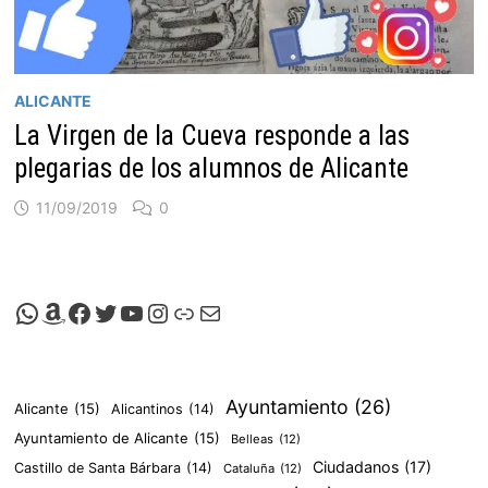
ALICANTE
La Virgen de la Cueva responde a las
plegarias de los alumnos de Alicante
11/09/2019
0
Canal de Whatsapp de Viscalacant
Comprar en Amazon
Facebook de Viscalacant
Twitter de Viscalacant
Canal de Youtube de Viscalacant
Instagram de Viscalacant
Viscalacant en Polkaverse
Correo electrónico
Ayuntamiento
(26)
Alicante
(15)
Alicantinos
(14)
Ayuntamiento de Alicante
(15)
Belleas
(12)
Ciudadanos
(17)
Castillo de Santa Bárbara
(14)
Cataluña
(12)