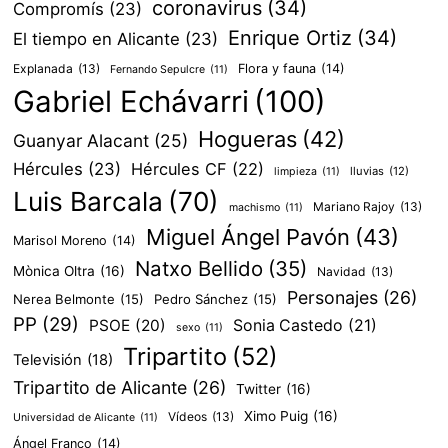
coronavirus
(34)
Compromís
(23)
Enrique Ortiz
(34)
El tiempo en Alicante
(23)
Explanada
(13)
Flora y fauna
(14)
Fernando Sepulcre
(11)
Gabriel Echávarri
(100)
Hogueras
(42)
Guanyar Alacant
(25)
Hércules
(23)
Hércules CF
(22)
lluvias
(12)
limpieza
(11)
Luis Barcala
(70)
Mariano Rajoy
(13)
machismo
(11)
Miguel Ángel Pavón
(43)
Marisol Moreno
(14)
Natxo Bellido
(35)
Mònica Oltra
(16)
Navidad
(13)
Personajes
(26)
Nerea Belmonte
(15)
Pedro Sánchez
(15)
PP
(29)
PSOE
(20)
Sonia Castedo
(21)
sexo
(11)
Tripartito
(52)
Televisión
(18)
Tripartito de Alicante
(26)
Twitter
(16)
Ximo Puig
(16)
Vídeos
(13)
Universidad de Alicante
(11)
Ángel Franco
(14)