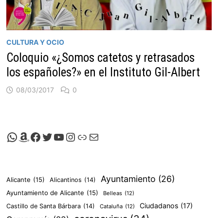
CULTURA Y OCIO
Coloquio «¿Somos catetos y retrasados
los españoles?» en el Instituto Gil-Albert
08/03/2017
0
Canal de Whatsapp de Viscalacant
Comprar en Amazon
Facebook de Viscalacant
Twitter de Viscalacant
Canal de Youtube de Viscalacant
Instagram de Viscalacant
Viscalacant en Polkaverse
Correo electrónico
Ayuntamiento
(26)
Alicante
(15)
Alicantinos
(14)
Ayuntamiento de Alicante
(15)
Belleas
(12)
Ciudadanos
(17)
Castillo de Santa Bárbara
(14)
Cataluña
(12)