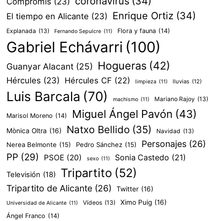
coronavirus
(34)
Compromís
(23)
Enrique Ortiz
(34)
El tiempo en Alicante
(23)
Explanada
(13)
Flora y fauna
(14)
Fernando Sepulcre
(11)
Gabriel Echávarri
(100)
Hogueras
(42)
Guanyar Alacant
(25)
Hércules
(23)
Hércules CF
(22)
lluvias
(12)
limpieza
(11)
Luis Barcala
(70)
Mariano Rajoy
(13)
machismo
(11)
Miguel Ángel Pavón
(43)
Marisol Moreno
(14)
Natxo Bellido
(35)
Mònica Oltra
(16)
Navidad
(13)
Personajes
(26)
Nerea Belmonte
(15)
Pedro Sánchez
(15)
PP
(29)
PSOE
(20)
Sonia Castedo
(21)
sexo
(11)
Tripartito
(52)
Televisión
(18)
Tripartito de Alicante
(26)
Twitter
(16)
Ximo Puig
(16)
Vídeos
(13)
Universidad de Alicante
(11)
Ángel Franco
(14)