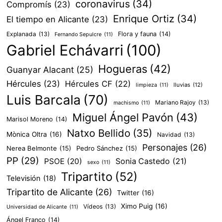
coronavirus
(34)
Compromís
(23)
Enrique Ortiz
(34)
El tiempo en Alicante
(23)
Explanada
(13)
Flora y fauna
(14)
Fernando Sepulcre
(11)
Gabriel Echávarri
(100)
Hogueras
(42)
Guanyar Alacant
(25)
Hércules
(23)
Hércules CF
(22)
lluvias
(12)
limpieza
(11)
Luis Barcala
(70)
Mariano Rajoy
(13)
machismo
(11)
Miguel Ángel Pavón
(43)
Marisol Moreno
(14)
Natxo Bellido
(35)
Mònica Oltra
(16)
Navidad
(13)
Personajes
(26)
Nerea Belmonte
(15)
Pedro Sánchez
(15)
PP
(29)
PSOE
(20)
Sonia Castedo
(21)
sexo
(11)
Tripartito
(52)
Televisión
(18)
Tripartito de Alicante
(26)
Twitter
(16)
Ximo Puig
(16)
Vídeos
(13)
Universidad de Alicante
(11)
Ángel Franco
(14)