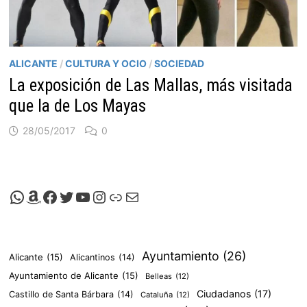
ALICANTE
/
CULTURA Y OCIO
/
SOCIEDAD
La exposición de Las Mallas, más visitada
que la de Los Mayas
28/05/2017
0
Canal de Whatsapp de Viscalacant
Comprar en Amazon
Facebook de Viscalacant
Twitter de Viscalacant
Canal de Youtube de Viscalacant
Instagram de Viscalacant
Viscalacant en Polkaverse
Correo electrónico
Ayuntamiento
(26)
Alicante
(15)
Alicantinos
(14)
Ayuntamiento de Alicante
(15)
Belleas
(12)
Ciudadanos
(17)
Castillo de Santa Bárbara
(14)
Cataluña
(12)