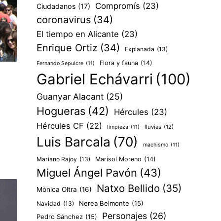
Compromís
(23)
Ciudadanos
(17)
coronavirus
(34)
El tiempo en Alicante
(23)
Enrique Ortiz
(34)
Explanada
(13)
Flora y fauna
(14)
Fernando Sepulcre
(11)
Gabriel Echávarri
(100)
Guanyar Alacant
(25)
Hogueras
(42)
Hércules
(23)
Hércules CF
(22)
lluvias
(12)
limpieza
(11)
Luis Barcala
(70)
machismo
(11)
Mariano Rajoy
(13)
Marisol Moreno
(14)
Miguel Ángel Pavón
(43)
Natxo Bellido
(35)
Mònica Oltra
(16)
Nerea Belmonte
(15)
Navidad
(13)
Personajes
(26)
Pedro Sánchez
(15)