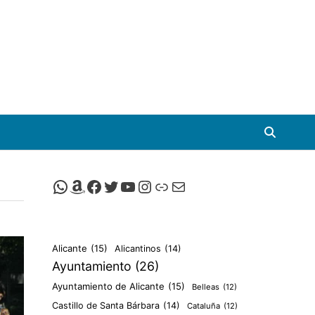
Canal de Whatsapp de Viscalacant
Comprar en Amazon
Facebook de Viscalacant
Twitter de Viscalacant
Canal de Youtube de Viscalacant
Instagram de Viscalacant
Viscalacant en Polkaverse
Correo electrónico
Alicante
(15)
Alicantinos
(14)
Ayuntamiento
(26)
Ayuntamiento de Alicante
(15)
Belleas
(12)
Castillo de Santa Bárbara
(14)
Cataluña
(12)