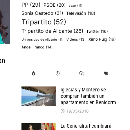
PP
(29)
PSOE
(20)
sexo
(11)
Sonia Castedo
(21)
Televisión
(18)
Tripartito
(52)
Tripartito de Alicante
(26)
Twitter
(16)
Ximo Puig
(16)
Vídeos
(13)
Universidad de Alicante
(11)
Ángel Franco
(14)
on
Iglesias y Montero se
compran también un
apartamento en Benidorm
19/05/2018
La Generalitat cambiará