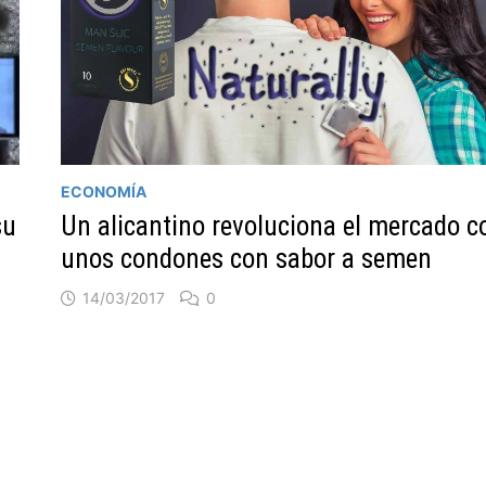
ECONOMÍA
su
Un alicantino revoluciona el mercado c
unos condones con sabor a semen
14/03/2017
0