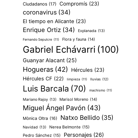
Compromís
(23)
Ciudadanos
(17)
coronavirus
(34)
El tiempo en Alicante
(23)
Enrique Ortiz
(34)
Explanada
(13)
Flora y fauna
(14)
Fernando Sepulcre
(11)
Gabriel Echávarri
(100)
Guanyar Alacant
(25)
Hogueras
(42)
Hércules
(23)
Hércules CF
(22)
lluvias
(12)
limpieza
(11)
Luis Barcala
(70)
machismo
(11)
Mariano Rajoy
(13)
Marisol Moreno
(14)
Miguel Ángel Pavón
(43)
Natxo Bellido
(35)
Mònica Oltra
(16)
Nerea Belmonte
(15)
Navidad
(13)
Personajes
(26)
Pedro Sánchez
(15)