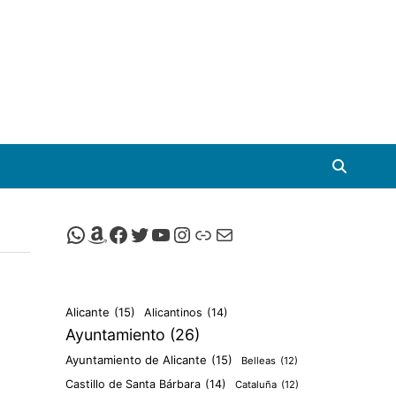
Canal de Whatsapp de Viscalacant
Comprar en Amazon
Facebook de Viscalacant
Twitter de Viscalacant
Canal de Youtube de Viscalacant
Instagram de Viscalacant
Viscalacant en Polkaverse
Correo electrónico
Alicante
(15)
Alicantinos
(14)
Ayuntamiento
(26)
Ayuntamiento de Alicante
(15)
Belleas
(12)
Castillo de Santa Bárbara
(14)
Cataluña
(12)