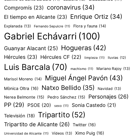
coronavirus
(34)
Compromís
(23)
Enrique Ortiz
(34)
El tiempo en Alicante
(23)
Explanada
(13)
Flora y fauna
(14)
Fernando Sepulcre
(11)
Gabriel Echávarri
(100)
Hogueras
(42)
Guanyar Alacant
(25)
Hércules
(23)
Hércules CF
(22)
lluvias
(12)
limpieza
(11)
Luis Barcala
(70)
Mariano Rajoy
(13)
machismo
(11)
Miguel Ángel Pavón
(43)
Marisol Moreno
(14)
Natxo Bellido
(35)
Mònica Oltra
(16)
Navidad
(13)
Personajes
(26)
Nerea Belmonte
(15)
Pedro Sánchez
(15)
PP
(29)
PSOE
(20)
Sonia Castedo
(21)
sexo
(11)
Tripartito
(52)
Televisión
(18)
Tripartito de Alicante
(26)
Twitter
(16)
Ximo Puig
(16)
Vídeos
(13)
Universidad de Alicante
(11)