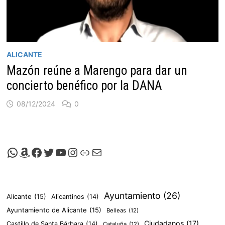
ALICANTE
Mazón reúne a Marengo para dar un
concierto benéfico por la DANA
08/12/2024
0
Canal de Whatsapp de Viscalacant
Comprar en Amazon
Facebook de Viscalacant
Twitter de Viscalacant
Canal de Youtube de Viscalacant
Instagram de Viscalacant
Viscalacant en Polkaverse
Correo electrónico
Ayuntamiento
(26)
Alicante
(15)
Alicantinos
(14)
Ayuntamiento de Alicante
(15)
Belleas
(12)
Ciudadanos
(17)
Castillo de Santa Bárbara
(14)
Cataluña
(12)