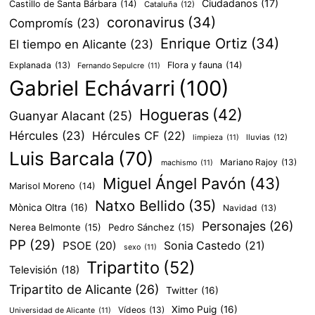
Ciudadanos
(17)
Castillo de Santa Bárbara
(14)
Cataluña
(12)
coronavirus
(34)
Compromís
(23)
Enrique Ortiz
(34)
El tiempo en Alicante
(23)
Explanada
(13)
Flora y fauna
(14)
Fernando Sepulcre
(11)
Gabriel Echávarri
(100)
Hogueras
(42)
Guanyar Alacant
(25)
Hércules
(23)
Hércules CF
(22)
lluvias
(12)
limpieza
(11)
Luis Barcala
(70)
Mariano Rajoy
(13)
machismo
(11)
Miguel Ángel Pavón
(43)
Marisol Moreno
(14)
Natxo Bellido
(35)
Mònica Oltra
(16)
Navidad
(13)
Personajes
(26)
Nerea Belmonte
(15)
Pedro Sánchez
(15)
PP
(29)
PSOE
(20)
Sonia Castedo
(21)
sexo
(11)
Tripartito
(52)
Televisión
(18)
Tripartito de Alicante
(26)
Twitter
(16)
Ximo Puig
(16)
Vídeos
(13)
Universidad de Alicante
(11)