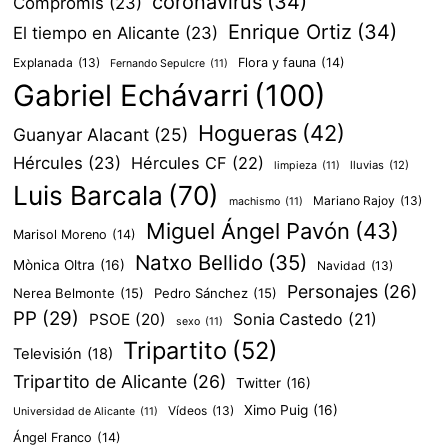
coronavirus
(34)
Compromís
(23)
Enrique Ortiz
(34)
El tiempo en Alicante
(23)
Explanada
(13)
Flora y fauna
(14)
Fernando Sepulcre
(11)
Gabriel Echávarri
(100)
Hogueras
(42)
Guanyar Alacant
(25)
Hércules
(23)
Hércules CF
(22)
lluvias
(12)
limpieza
(11)
Luis Barcala
(70)
Mariano Rajoy
(13)
machismo
(11)
Miguel Ángel Pavón
(43)
Marisol Moreno
(14)
Natxo Bellido
(35)
Mònica Oltra
(16)
Navidad
(13)
Personajes
(26)
Nerea Belmonte
(15)
Pedro Sánchez
(15)
PP
(29)
PSOE
(20)
Sonia Castedo
(21)
sexo
(11)
Tripartito
(52)
Televisión
(18)
Tripartito de Alicante
(26)
Twitter
(16)
Ximo Puig
(16)
Vídeos
(13)
Universidad de Alicante
(11)
Ángel Franco
(14)