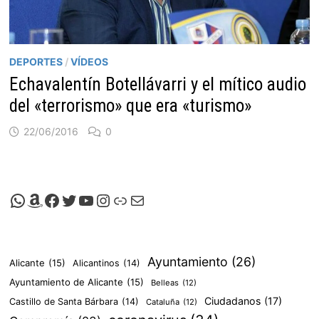
DEPORTES
/
VÍDEOS
Echavalentín Botellávarri y el mítico audio
del «terrorismo» que era «turismo»
22/06/2016
0
Canal de Whatsapp de Viscalacant
Comprar en Amazon
Facebook de Viscalacant
Twitter de Viscalacant
Canal de Youtube de Viscalacant
Instagram de Viscalacant
Viscalacant en Polkaverse
Correo electrónico
Ayuntamiento
(26)
Alicante
(15)
Alicantinos
(14)
Ayuntamiento de Alicante
(15)
Belleas
(12)
Ciudadanos
(17)
Castillo de Santa Bárbara
(14)
Cataluña
(12)