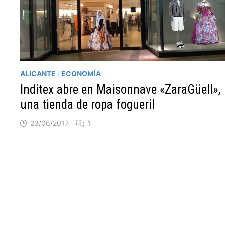
ALICANTE
/
ECONOMÍA
Inditex abre en Maisonnave «ZaraGüell»,
una tienda de ropa fogueril
23/06/2017
1