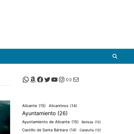
Canal de Whatsapp de Viscalacant
Comprar en Amazon
Facebook de Viscalacant
Twitter de Viscalacant
Canal de Youtube de Viscalacant
Instagram de Viscalacant
Viscalacant en Polkaverse
Correo electrónico
Alicante
(15)
Alicantinos
(14)
Ayuntamiento
(26)
Ayuntamiento de Alicante
(15)
Belleas
(12)
Castillo de Santa Bárbara
(14)
Cataluña
(12)