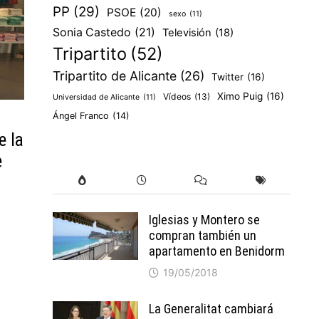
PP
(29)
PSOE
(20)
sexo
(11)
Sonia Castedo
(21)
Televisión
(18)
Tripartito
(52)
Tripartito de Alicante
(26)
Twitter
(16)
Ximo Puig
(16)
Vídeos
(13)
Universidad de Alicante
(11)
Ángel Franco
(14)
e la
e
Iglesias y Montero se
compran también un
apartamento en Benidorm
19/05/2018
La Generalitat cambiará