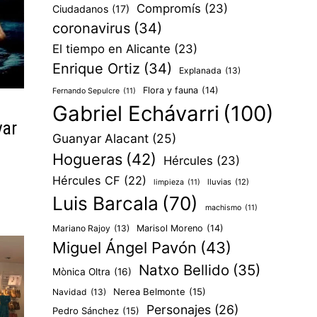
Compromís
(23)
Ciudadanos
(17)
coronavirus
(34)
El tiempo en Alicante
(23)
Enrique Ortiz
(34)
Explanada
(13)
Flora y fauna
(14)
Fernando Sepulcre
(11)
Gabriel Echávarri
(100)
var
Guanyar Alacant
(25)
Hogueras
(42)
Hércules
(23)
Hércules CF
(22)
lluvias
(12)
limpieza
(11)
Luis Barcala
(70)
machismo
(11)
Mariano Rajoy
(13)
Marisol Moreno
(14)
Miguel Ángel Pavón
(43)
Natxo Bellido
(35)
Mònica Oltra
(16)
Nerea Belmonte
(15)
Navidad
(13)
Personajes
(26)
Pedro Sánchez
(15)