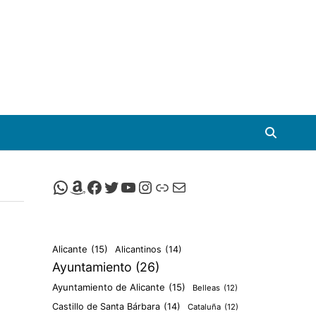
Canal de Whatsapp de Viscalacant
Comprar en Amazon
Facebook de Viscalacant
Twitter de Viscalacant
Canal de Youtube de Viscalacant
Instagram de Viscalacant
Viscalacant en Polkaverse
Correo electrónico
Alicante
(15)
Alicantinos
(14)
Ayuntamiento
(26)
Ayuntamiento de Alicante
(15)
Belleas
(12)
Castillo de Santa Bárbara
(14)
Cataluña
(12)