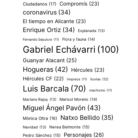
Compromís
(23)
Ciudadanos
(17)
coronavirus
(34)
El tiempo en Alicante
(23)
Enrique Ortiz
(34)
Explanada
(13)
Flora y fauna
(14)
Fernando Sepulcre
(11)
Gabriel Echávarri
(100)
Guanyar Alacant
(25)
Hogueras
(42)
Hércules
(23)
Hércules CF
(22)
lluvias
(12)
limpieza
(11)
Luis Barcala
(70)
machismo
(11)
Mariano Rajoy
(13)
Marisol Moreno
(14)
Miguel Ángel Pavón
(43)
Natxo Bellido
(35)
Mònica Oltra
(16)
Nerea Belmonte
(15)
Navidad
(13)
Personajes
(26)
Pedro Sánchez
(15)