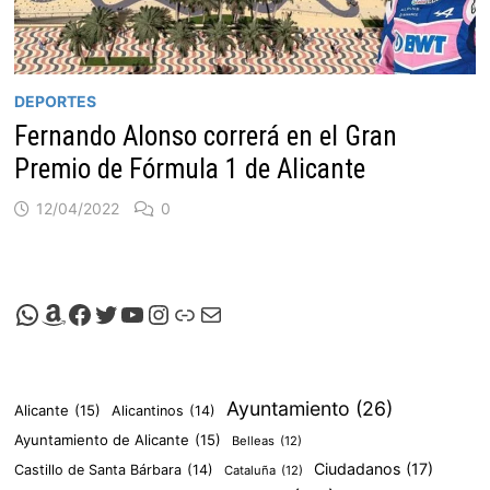
DEPORTES
Fernando Alonso correrá en el Gran
Premio de Fórmula 1 de Alicante
12/04/2022
0
Canal de Whatsapp de Viscalacant
Comprar en Amazon
Facebook de Viscalacant
Twitter de Viscalacant
Canal de Youtube de Viscalacant
Instagram de Viscalacant
Viscalacant en Polkaverse
Correo electrónico
Ayuntamiento
(26)
Alicante
(15)
Alicantinos
(14)
Ayuntamiento de Alicante
(15)
Belleas
(12)
Ciudadanos
(17)
Castillo de Santa Bárbara
(14)
Cataluña
(12)