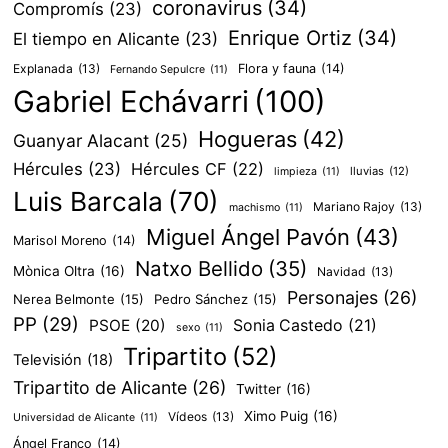
coronavirus
(34)
Compromís
(23)
Enrique Ortiz
(34)
El tiempo en Alicante
(23)
Explanada
(13)
Flora y fauna
(14)
Fernando Sepulcre
(11)
Gabriel Echávarri
(100)
Hogueras
(42)
Guanyar Alacant
(25)
Hércules
(23)
Hércules CF
(22)
lluvias
(12)
limpieza
(11)
Luis Barcala
(70)
Mariano Rajoy
(13)
machismo
(11)
Miguel Ángel Pavón
(43)
Marisol Moreno
(14)
Natxo Bellido
(35)
Mònica Oltra
(16)
Navidad
(13)
Personajes
(26)
Nerea Belmonte
(15)
Pedro Sánchez
(15)
PP
(29)
PSOE
(20)
Sonia Castedo
(21)
sexo
(11)
Tripartito
(52)
Televisión
(18)
Tripartito de Alicante
(26)
Twitter
(16)
Ximo Puig
(16)
Vídeos
(13)
Universidad de Alicante
(11)
Ángel Franco
(14)