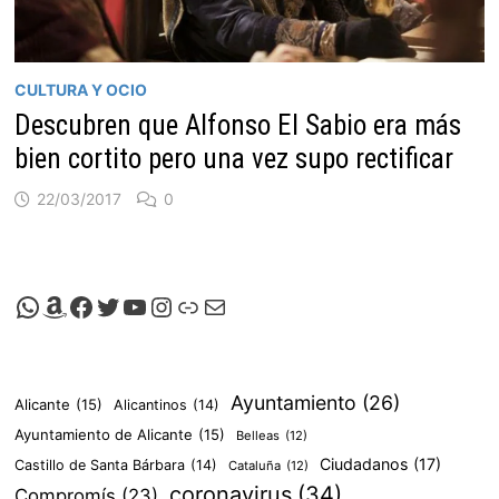
CULTURA Y OCIO
Descubren que Alfonso El Sabio era más
bien cortito pero una vez supo rectificar
22/03/2017
0
Canal de Whatsapp de Viscalacant
Comprar en Amazon
Facebook de Viscalacant
Twitter de Viscalacant
Canal de Youtube de Viscalacant
Instagram de Viscalacant
Viscalacant en Polkaverse
Correo electrónico
Ayuntamiento
(26)
Alicante
(15)
Alicantinos
(14)
Ayuntamiento de Alicante
(15)
Belleas
(12)
Ciudadanos
(17)
Castillo de Santa Bárbara
(14)
Cataluña
(12)
coronavirus
(34)
Compromís
(23)