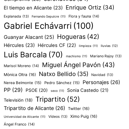
Enrique Ortiz
(34)
El tiempo en Alicante
(23)
Explanada
(13)
Flora y fauna
(14)
Fernando Sepulcre
(11)
Gabriel Echávarri
(100)
Hogueras
(42)
Guanyar Alacant
(25)
Hércules
(23)
Hércules CF
(22)
lluvias
(12)
limpieza
(11)
Luis Barcala
(70)
Mariano Rajoy
(13)
machismo
(11)
Miguel Ángel Pavón
(43)
Marisol Moreno
(14)
Natxo Bellido
(35)
Mònica Oltra
(16)
Navidad
(13)
Personajes
(26)
Nerea Belmonte
(15)
Pedro Sánchez
(15)
PP
(29)
PSOE
(20)
Sonia Castedo
(21)
sexo
(11)
Tripartito
(52)
Televisión
(18)
Tripartito de Alicante
(26)
Twitter
(16)
Ximo Puig
(16)
Vídeos
(13)
Universidad de Alicante
(11)
Ángel Franco
(14)