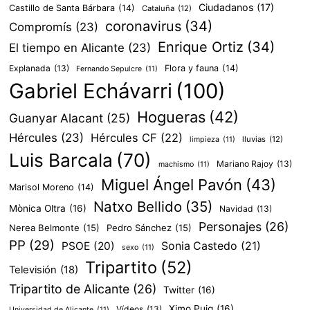
Ciudadanos
(17)
Castillo de Santa Bárbara
(14)
Cataluña
(12)
coronavirus
(34)
Compromís
(23)
Enrique Ortiz
(34)
El tiempo en Alicante
(23)
Explanada
(13)
Flora y fauna
(14)
Fernando Sepulcre
(11)
Gabriel Echávarri
(100)
Hogueras
(42)
Guanyar Alacant
(25)
Hércules
(23)
Hércules CF
(22)
lluvias
(12)
limpieza
(11)
Luis Barcala
(70)
Mariano Rajoy
(13)
machismo
(11)
Miguel Ángel Pavón
(43)
Marisol Moreno
(14)
Natxo Bellido
(35)
Mònica Oltra
(16)
Navidad
(13)
Personajes
(26)
Nerea Belmonte
(15)
Pedro Sánchez
(15)
PP
(29)
PSOE
(20)
Sonia Castedo
(21)
sexo
(11)
Tripartito
(52)
Televisión
(18)
Tripartito de Alicante
(26)
Twitter
(16)
Ximo Puig
(16)
Vídeos
(13)
Universidad de Alicante
(11)