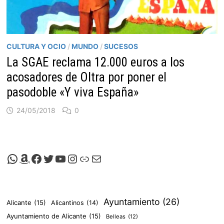
CULTURA Y OCIO
/
MUNDO
/
SUCESOS
La SGAE reclama 12.000 euros a los
acosadores de Oltra por poner el
pasodoble «Y viva España»
24/05/2018
0
Canal de Whatsapp de Viscalacant
Comprar en Amazon
Facebook de Viscalacant
Twitter de Viscalacant
Canal de Youtube de Viscalacant
Instagram de Viscalacant
Viscalacant en Polkaverse
Correo electrónico
Ayuntamiento
(26)
Alicante
(15)
Alicantinos
(14)
Ayuntamiento de Alicante
(15)
Belleas
(12)