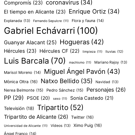
coronavirus
(34)
Compromís
(23)
Enrique Ortiz
(34)
El tiempo en Alicante
(23)
Explanada
(13)
Flora y fauna
(14)
Fernando Sepulcre
(11)
Gabriel Echávarri
(100)
Hogueras
(42)
Guanyar Alacant
(25)
Hércules
(23)
Hércules CF
(22)
lluvias
(12)
limpieza
(11)
Luis Barcala
(70)
Mariano Rajoy
(13)
machismo
(11)
Miguel Ángel Pavón
(43)
Marisol Moreno
(14)
Natxo Bellido
(35)
Mònica Oltra
(16)
Navidad
(13)
Personajes
(26)
Nerea Belmonte
(15)
Pedro Sánchez
(15)
PP
(29)
PSOE
(20)
Sonia Castedo
(21)
sexo
(11)
Tripartito
(52)
Televisión
(18)
Tripartito de Alicante
(26)
Twitter
(16)
Ximo Puig
(16)
Vídeos
(13)
Universidad de Alicante
(11)
Ángel Franco
(14)