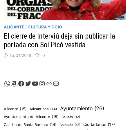
ALICANTE
/
CULTURA Y OCIO
El cierre de Interviú deja sin publicar la
portada con Sol Picó vestida
15/01/2018
0
Canal de Whatsapp de Viscalacant
Comprar en Amazon
Facebook de Viscalacant
Twitter de Viscalacant
Canal de Youtube de Viscalacant
Instagram de Viscalacant
Viscalacant en Polkaverse
Correo electrónico
Ayuntamiento
(26)
Alicante
(15)
Alicantinos
(14)
Ayuntamiento de Alicante
(15)
Belleas
(12)
Ciudadanos
(17)
Castillo de Santa Bárbara
(14)
Cataluña
(12)