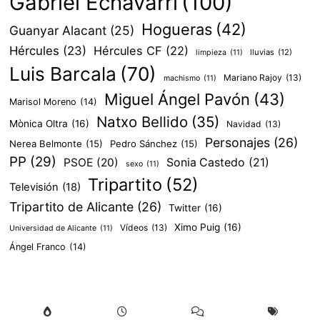
Gabriel Echávarri
(100)
Hogueras
(42)
Guanyar Alacant
(25)
Hércules
(23)
Hércules CF
(22)
lluvias
(12)
limpieza
(11)
Luis Barcala
(70)
Mariano Rajoy
(13)
machismo
(11)
Miguel Ángel Pavón
(43)
Marisol Moreno
(14)
Natxo Bellido
(35)
Mònica Oltra
(16)
Navidad
(13)
Personajes
(26)
Nerea Belmonte
(15)
Pedro Sánchez
(15)
PP
(29)
PSOE
(20)
Sonia Castedo
(21)
sexo
(11)
Tripartito
(52)
Televisión
(18)
Tripartito de Alicante
(26)
Twitter
(16)
Ximo Puig
(16)
Vídeos
(13)
Universidad de Alicante
(11)
Ángel Franco
(14)