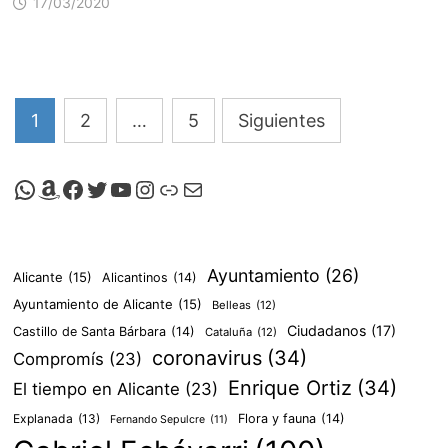
17/03/2020
Paginación
1
2
…
5
Siguientes
de
entradas
Canal de Whatsapp de Viscalacant
Comprar en Amazon
Facebook de Viscalacant
Twitter de Viscalacant
Canal de Youtube de Viscalacant
Instagram de Viscalacant
Viscalacant en Polkaverse
Correo electrónico
Ayuntamiento
(26)
Alicante
(15)
Alicantinos
(14)
Ayuntamiento de Alicante
(15)
Belleas
(12)
Ciudadanos
(17)
Castillo de Santa Bárbara
(14)
Cataluña
(12)
coronavirus
(34)
Compromís
(23)
Enrique Ortiz
(34)
El tiempo en Alicante
(23)
Explanada
(13)
Flora y fauna
(14)
Fernando Sepulcre
(11)