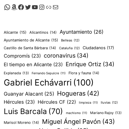
Canal de Whatsapp de Viscalacant
Comprar en Amazon
Facebook de Viscalacant
Twitter de Viscalacant
Canal de Youtube de Viscalacant
Instagram de Viscalacant
Viscalacant en Polkaverse
Correo electrónico
Ayuntamiento
(26)
Alicante
(15)
Alicantinos
(14)
Ayuntamiento de Alicante
(15)
Belleas
(12)
Ciudadanos
(17)
Castillo de Santa Bárbara
(14)
Cataluña
(12)
coronavirus
(34)
Compromís
(23)
Enrique Ortiz
(34)
El tiempo en Alicante
(23)
Explanada
(13)
Flora y fauna
(14)
Fernando Sepulcre
(11)
Gabriel Echávarri
(100)
Hogueras
(42)
Guanyar Alacant
(25)
Hércules
(23)
Hércules CF
(22)
lluvias
(12)
limpieza
(11)
Luis Barcala
(70)
Mariano Rajoy
(13)
machismo
(11)
Miguel Ángel Pavón
(43)
Marisol Moreno
(14)