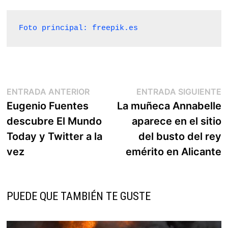
Foto principal: freepik.es
Navegación
Entrada
E
ENTRADA ANTERIOR
ENTRADA SIGUIENTE
anterior:
s
Eugenio Fuentes
La muñeca Annabelle
de
descubre El Mundo
aparece en el sitio
entradas
Today y Twitter a la
del busto del rey
vez
emérito en Alicante
PUEDE QUE TAMBIÉN TE GUSTE