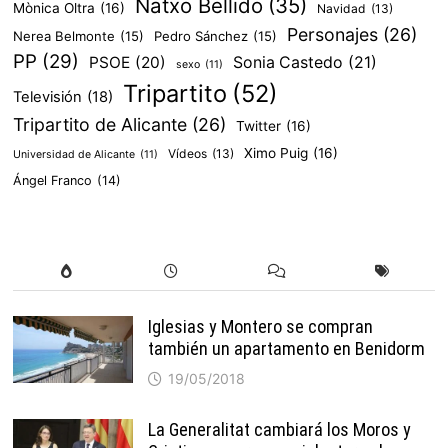
Natxo Bellido
(35)
Mònica Oltra
(16)
Navidad
(13)
Personajes
(26)
Nerea Belmonte
(15)
Pedro Sánchez
(15)
PP
(29)
PSOE
(20)
Sonia Castedo
(21)
sexo
(11)
Tripartito
(52)
Televisión
(18)
Tripartito de Alicante
(26)
Twitter
(16)
Ximo Puig
(16)
Vídeos
(13)
Universidad de Alicante
(11)
Ángel Franco
(14)
Iglesias y Montero se compran
también un apartamento en Benidorm
19/05/2018
La Generalitat cambiará los Moros y