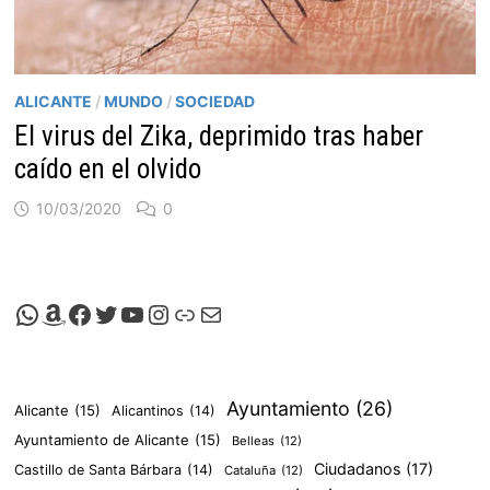
ALICANTE
/
MUNDO
/
SOCIEDAD
El virus del Zika, deprimido tras haber
caído en el olvido
10/03/2020
0
Canal de Whatsapp de Viscalacant
Comprar en Amazon
Facebook de Viscalacant
Twitter de Viscalacant
Canal de Youtube de Viscalacant
Instagram de Viscalacant
Viscalacant en Polkaverse
Correo electrónico
Ayuntamiento
(26)
Alicante
(15)
Alicantinos
(14)
Ayuntamiento de Alicante
(15)
Belleas
(12)
Ciudadanos
(17)
Castillo de Santa Bárbara
(14)
Cataluña
(12)