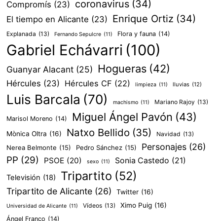
coronavirus
(34)
Compromís
(23)
Enrique Ortiz
(34)
El tiempo en Alicante
(23)
Explanada
(13)
Flora y fauna
(14)
Fernando Sepulcre
(11)
Gabriel Echávarri
(100)
Hogueras
(42)
Guanyar Alacant
(25)
Hércules
(23)
Hércules CF
(22)
lluvias
(12)
limpieza
(11)
Luis Barcala
(70)
Mariano Rajoy
(13)
machismo
(11)
Miguel Ángel Pavón
(43)
Marisol Moreno
(14)
Natxo Bellido
(35)
Mònica Oltra
(16)
Navidad
(13)
Personajes
(26)
Nerea Belmonte
(15)
Pedro Sánchez
(15)
PP
(29)
PSOE
(20)
Sonia Castedo
(21)
sexo
(11)
Tripartito
(52)
Televisión
(18)
Tripartito de Alicante
(26)
Twitter
(16)
Ximo Puig
(16)
Vídeos
(13)
Universidad de Alicante
(11)
Ángel Franco
(14)