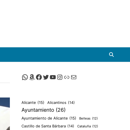
Canal de Whatsapp de Viscalacant
Comprar en Amazon
Facebook de Viscalacant
Twitter de Viscalacant
Canal de Youtube de Viscalacant
Instagram de Viscalacant
Viscalacant en Polkaverse
Correo electrónico
Alicante
(15)
Alicantinos
(14)
Ayuntamiento
(26)
Ayuntamiento de Alicante
(15)
Belleas
(12)
Castillo de Santa Bárbara
(14)
Cataluña
(12)