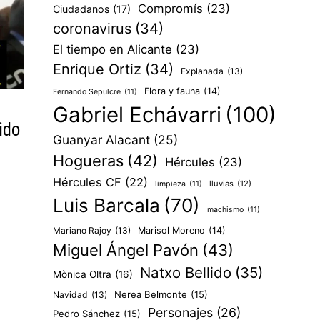
Compromís
(23)
Ciudadanos
(17)
coronavirus
(34)
El tiempo en Alicante
(23)
Enrique Ortiz
(34)
Explanada
(13)
Flora y fauna
(14)
Fernando Sepulcre
(11)
Gabriel Echávarri
(100)
ido
Guanyar Alacant
(25)
Hogueras
(42)
Hércules
(23)
Hércules CF
(22)
lluvias
(12)
limpieza
(11)
Luis Barcala
(70)
machismo
(11)
Mariano Rajoy
(13)
Marisol Moreno
(14)
Miguel Ángel Pavón
(43)
Natxo Bellido
(35)
Mònica Oltra
(16)
Nerea Belmonte
(15)
Navidad
(13)
Personajes
(26)
Pedro Sánchez
(15)