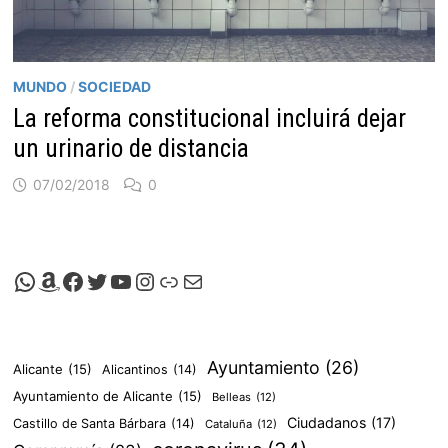
MUNDO
/
SOCIEDAD
La reforma constitucional incluirá dejar
un urinario de distancia
07/02/2018
0
Canal de Whatsapp de Viscalacant
Comprar en Amazon
Facebook de Viscalacant
Twitter de Viscalacant
Canal de Youtube de Viscalacant
Instagram de Viscalacant
Viscalacant en Polkaverse
Correo electrónico
Ayuntamiento
(26)
Alicante
(15)
Alicantinos
(14)
Ayuntamiento de Alicante
(15)
Belleas
(12)
Ciudadanos
(17)
Castillo de Santa Bárbara
(14)
Cataluña
(12)