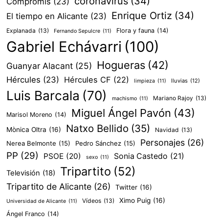
coronavirus
(34)
Compromís
(23)
Enrique Ortiz
(34)
El tiempo en Alicante
(23)
Explanada
(13)
Flora y fauna
(14)
Fernando Sepulcre
(11)
Gabriel Echávarri
(100)
Hogueras
(42)
Guanyar Alacant
(25)
Hércules
(23)
Hércules CF
(22)
lluvias
(12)
limpieza
(11)
Luis Barcala
(70)
Mariano Rajoy
(13)
machismo
(11)
Miguel Ángel Pavón
(43)
Marisol Moreno
(14)
Natxo Bellido
(35)
Mònica Oltra
(16)
Navidad
(13)
Personajes
(26)
Nerea Belmonte
(15)
Pedro Sánchez
(15)
PP
(29)
PSOE
(20)
Sonia Castedo
(21)
sexo
(11)
Tripartito
(52)
Televisión
(18)
Tripartito de Alicante
(26)
Twitter
(16)
Ximo Puig
(16)
Vídeos
(13)
Universidad de Alicante
(11)
Ángel Franco
(14)