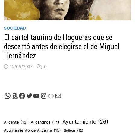
SOCIEDAD
El cartel taurino de Hogueras que se
descartó antes de elegirse el de Miguel
Hernández
12/05/2017
0
Canal de Whatsapp de Viscalacant
Comprar en Amazon
Facebook de Viscalacant
Twitter de Viscalacant
Canal de Youtube de Viscalacant
Instagram de Viscalacant
Viscalacant en Polkaverse
Correo electrónico
Ayuntamiento
(26)
Alicante
(15)
Alicantinos
(14)
Ayuntamiento de Alicante
(15)
Belleas
(12)