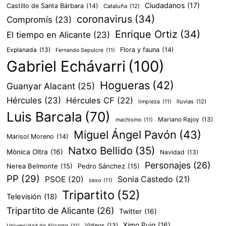
Ciudadanos
(17)
Castillo de Santa Bárbara
(14)
Cataluña
(12)
coronavirus
(34)
Compromís
(23)
Enrique Ortiz
(34)
El tiempo en Alicante
(23)
Explanada
(13)
Flora y fauna
(14)
Fernando Sepulcre
(11)
Gabriel Echávarri
(100)
Hogueras
(42)
Guanyar Alacant
(25)
Hércules
(23)
Hércules CF
(22)
lluvias
(12)
limpieza
(11)
Luis Barcala
(70)
Mariano Rajoy
(13)
machismo
(11)
Miguel Ángel Pavón
(43)
Marisol Moreno
(14)
Natxo Bellido
(35)
Mònica Oltra
(16)
Navidad
(13)
Personajes
(26)
Nerea Belmonte
(15)
Pedro Sánchez
(15)
PP
(29)
PSOE
(20)
Sonia Castedo
(21)
sexo
(11)
Tripartito
(52)
Televisión
(18)
Tripartito de Alicante
(26)
Twitter
(16)
Ximo Puig
(16)
Vídeos
(13)
Universidad de Alicante
(11)