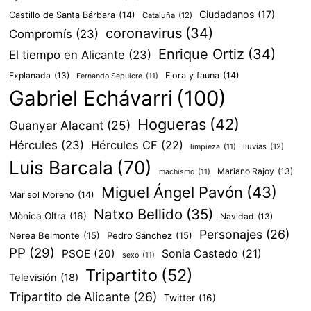
Ciudadanos
(17)
Castillo de Santa Bárbara
(14)
Cataluña
(12)
coronavirus
(34)
Compromís
(23)
Enrique Ortiz
(34)
El tiempo en Alicante
(23)
Explanada
(13)
Flora y fauna
(14)
Fernando Sepulcre
(11)
Gabriel Echávarri
(100)
Hogueras
(42)
Guanyar Alacant
(25)
Hércules
(23)
Hércules CF
(22)
lluvias
(12)
limpieza
(11)
Luis Barcala
(70)
Mariano Rajoy
(13)
machismo
(11)
Miguel Ángel Pavón
(43)
Marisol Moreno
(14)
Natxo Bellido
(35)
Mònica Oltra
(16)
Navidad
(13)
Personajes
(26)
Nerea Belmonte
(15)
Pedro Sánchez
(15)
PP
(29)
PSOE
(20)
Sonia Castedo
(21)
sexo
(11)
Tripartito
(52)
Televisión
(18)
Tripartito de Alicante
(26)
Twitter
(16)