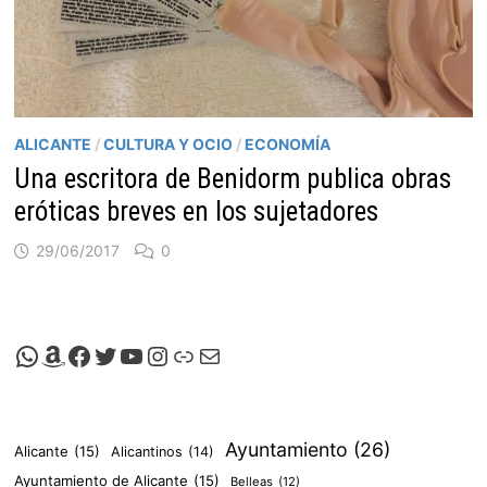
ALICANTE
/
CULTURA Y OCIO
/
ECONOMÍA
Una escritora de Benidorm publica obras
eróticas breves en los sujetadores
29/06/2017
0
Canal de Whatsapp de Viscalacant
Comprar en Amazon
Facebook de Viscalacant
Twitter de Viscalacant
Canal de Youtube de Viscalacant
Instagram de Viscalacant
Viscalacant en Polkaverse
Correo electrónico
Ayuntamiento
(26)
Alicante
(15)
Alicantinos
(14)
Ayuntamiento de Alicante
(15)
Belleas
(12)