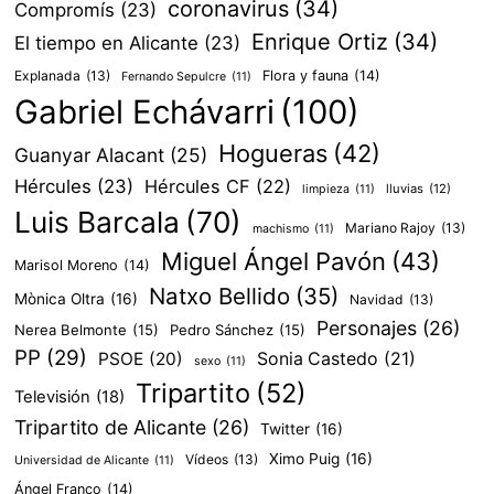
coronavirus
(34)
Compromís
(23)
Enrique Ortiz
(34)
El tiempo en Alicante
(23)
Explanada
(13)
Flora y fauna
(14)
Fernando Sepulcre
(11)
Gabriel Echávarri
(100)
Hogueras
(42)
Guanyar Alacant
(25)
Hércules
(23)
Hércules CF
(22)
lluvias
(12)
limpieza
(11)
Luis Barcala
(70)
Mariano Rajoy
(13)
machismo
(11)
Miguel Ángel Pavón
(43)
Marisol Moreno
(14)
Natxo Bellido
(35)
Mònica Oltra
(16)
Navidad
(13)
Personajes
(26)
Nerea Belmonte
(15)
Pedro Sánchez
(15)
PP
(29)
PSOE
(20)
Sonia Castedo
(21)
sexo
(11)
Tripartito
(52)
Televisión
(18)
Tripartito de Alicante
(26)
Twitter
(16)
Ximo Puig
(16)
Vídeos
(13)
Universidad de Alicante
(11)
Ángel Franco
(14)