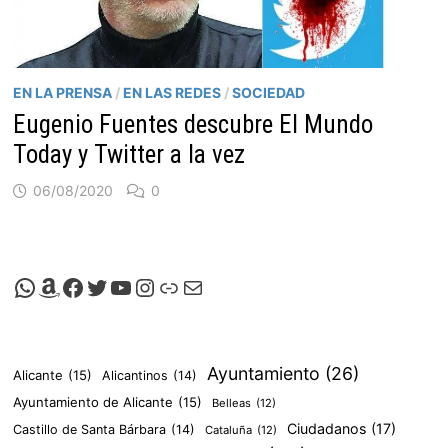
EN LA PRENSA
/
EN LAS REDES
/
SOCIEDAD
Eugenio Fuentes descubre El Mundo
Today y Twitter a la vez
06/08/2020
0
Canal de Whatsapp de Viscalacant
Comprar en Amazon
Facebook de Viscalacant
Twitter de Viscalacant
Canal de Youtube de Viscalacant
Instagram de Viscalacant
Viscalacant en Polkaverse
Correo electrónico
Ayuntamiento
(26)
Alicante
(15)
Alicantinos
(14)
Ayuntamiento de Alicante
(15)
Belleas
(12)
Ciudadanos
(17)
Castillo de Santa Bárbara
(14)
Cataluña
(12)